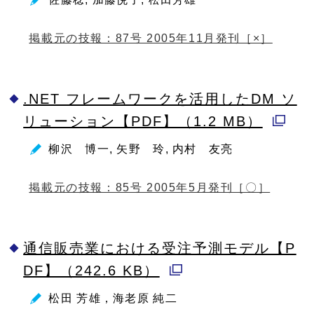
ウ
く
ィ
掲載元の技報：87号 2005年11月発刊［×］
ン
ド
.NET フレームワークを活用したDM ソ
ウ
リューション【PDF】（1.2 MB）
で
別
開
柳沢 博一, 矢野 玲, 内村 友亮
ウ
く
ィ
掲載元の技報：85号 2005年5月発刊［〇］
ン
ド
通信販売業における受注予測モデル【P
ウ
DF】（242.6 KB）
で
別
開
松田 芳雄，海老原 純二
ウ