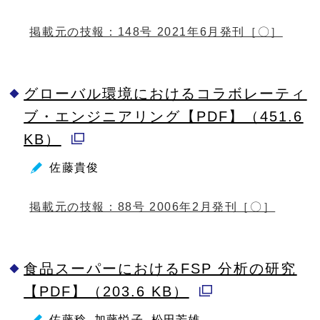
ウ
ィ
掲載元の技報：148号 2021年6月発刊［〇］
ン
ド
グローバル環境におけるコラボレーティ
ウ
ブ・エンジニアリング【PDF】（451.6
で
KB）
開
別
く
佐藤貴俊
ウ
ィ
掲載元の技報：88号 2006年2月発刊［〇］
ン
ド
食品スーパーにおけるFSP 分析の研究
ウ
【PDF】（203.6 KB）
で
別
開
佐藤稔, 加藤悦子, 松田芳雄