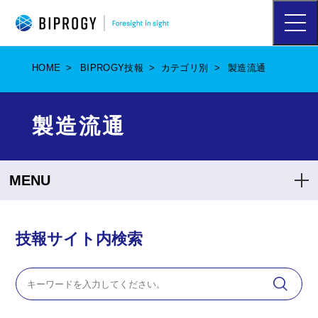
ハ
ン
バ
ー
HOME
BIPROGY技報
カテゴリ別
製造流通
ガ
ー
メ
ニ
製造流通
ュ
ー
を
開
MENU
く
技報サイト内検索