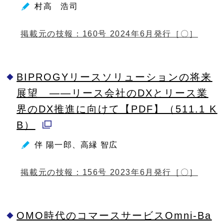
村高 浩司
ウ
ィ
掲載元の技報：160号 2024年6月発行［〇］
ン
ド
BIPROGYリースソリューションの将来
ウ
展望 ――リース会社のDXとリース業
で
界のDX推進に向けて【PDF】（511.1 K
開
B）
く
別
伴 陽一郎、高縁 智広
ウ
ィ
掲載元の技報：156号 2023年6月発行［〇］
ン
ド
OMO時代のコマースサービスOmni-Ba
ウ