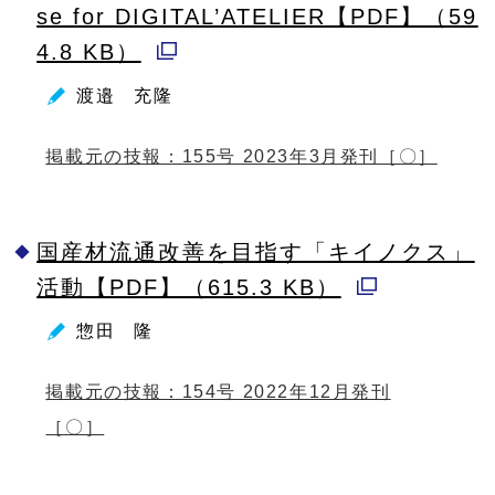
se for DIGITAL’ATELIER【PDF】（59
で
4.8 KB）
開
別
く
渡邉 充隆
ウ
ィ
掲載元の技報：155号 2023年3月発刊［〇］
ン
ド
国産材流通改善を目指す「キイノクス」
ウ
活動【PDF】（615.3 KB）
で
別
開
惣田 隆
ウ
く
ィ
掲載元の技報：154号 2022年12月発刊
ン
［〇］
ド
ウ