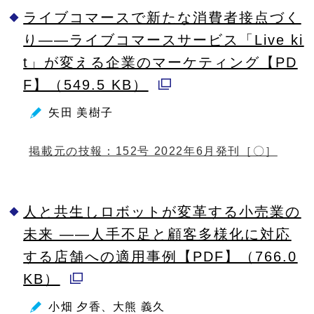
ライブコマースで新たな消費者接点づく
で
り——ライブコマースサービス「Live ki
開
t」が変える企業のマーケティング【PD
く
F】（549.5 KB）
別
矢田 美樹子
ウ
ィ
掲載元の技報：152号 2022年6月発刊［〇］
ン
ド
人と共生しロボットが変革する小売業の
ウ
未来 ——人手不足と顧客多様化に対応
で
する店舗への適用事例【PDF】（766.0
開
KB）
く
別
小畑 夕香、大熊 義久