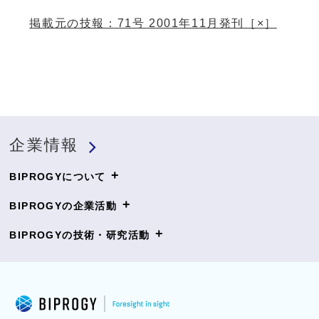
く
ィ
掲載元の技報：71号 2001年11月発刊［×］
ン
ド
ウ
で
開
企業情報
く
+
BIPROGYについて
+
BIPROGYの企業活動
+
BIPROGYの技術・研究活動