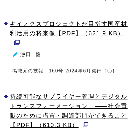
ン
ド
キイノクスプロジェクトが目指す国産材
ウ
利活用の将来像【PDF】（621.9 KB）
で
別
開
ウ
く
惣田 隆
ィ
ン
掲載元の技報：160号 2024年6月発行［〇］
ド
ウ
持続可能なサプライヤー管理とデジタル
で
トランスフォーメーション ――社会貢
開
献のために購買・調達部門ができること
く
【PDF】（610.3 KB）
別