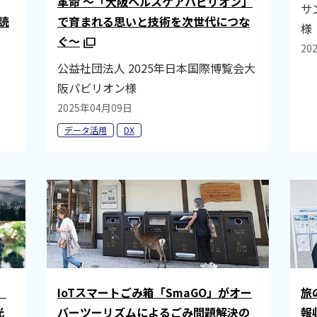
革命 ～「大阪ヘルスケアパビリオン」
サ
読
で育まれる思いと技術を次世代につな
様
ぐ～
20
公益社団法人 2025年日本国際博覧会大
阪パビリオン様
2025年04月09日
データ活用
DX
」
IoTスマートごみ箱「SmaGO」がオー
旅
光
バーツーリズムによるごみ問題解決の
報