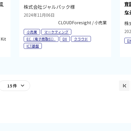
ミ
育
株式会社ジャルパック様
な
2024年11月06日
CLOUDForesight / 小売業
株
20
小売業
マーケティング
 Kit
EC（電子商取引）
DX
クラウド
D
ICT基盤