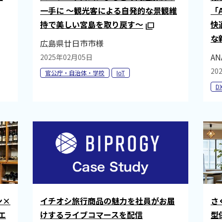
一手に ～観光客による自発的な景観維
「
持で美しい宮島を取り戻す～
快
な
広島県廿日市市様
A
2025年02月05日
20
官公庁・自治体・学校
IoT
D
ン×
イチオシ旅行商品の魅力を社員がお届
さ
エ
けするライブコマースを配信
型