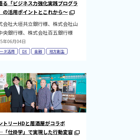
語る「ビジネス力強化実践プログラ
」の活用ポイントとこれから～
式会社大垣共立銀行様、株式会社山
中央銀行様、株式会社百五銀行様
25年06月04日
ータ活用
DX
金融
地方創生
ントリーHDと居酒屋がコラボ
─「仕掛学」で実現した行動変容