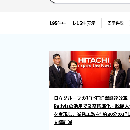
195
件中
1-15
件表示
表示件数
日立グループの非化石証書調達改革
Re:lvisの活用で業務標準化・脱属人
を実現し、業務工数を“約30分の1”
大幅削減