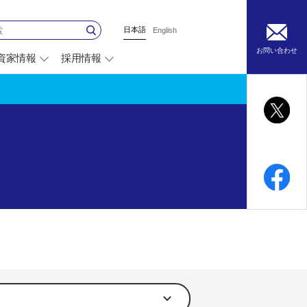
日本語
English
お問い合わせ
資家情報
採用情報
別
ウ
ィ
ン
ド
ウ
で
開
く