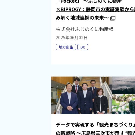
「Pocket」 ～ふじのくに物産
×BIPROGY：静岡市の実証実験から
み解く地域連携の未来～
株式会社ふじのくに物産様
2025年06月02日
地方創生
DX
データで実現する「観光まちづくり
の新戦略 ～広島県三次市が示す“観