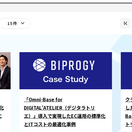
展
開
す
る
「Omni-Base for
ク
化
DIGITAL'ATELIER（デジタラトリ
し
に
エ）」導入で実現したEC運用の標準化
Ba
とITコストの最適化事例
ト