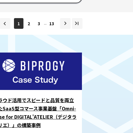
1
2
3
13
...
ラウド活用でスピードと品質を両立
たSaaS型コマース事業基盤「Omni-
se for DIGITAL'ATELIER（デジタラ
リエ）」の構築事例