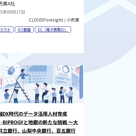
売業A社
25年09月17日
CLOUDForesight / 小売業
ラウド
ICT基盤
EC（電子商取引）
融DX時代のデータ活用人材育成
─BIPROGYと地銀の新たな挑戦 ～大
共立銀行、山梨中央銀行、百五銀行