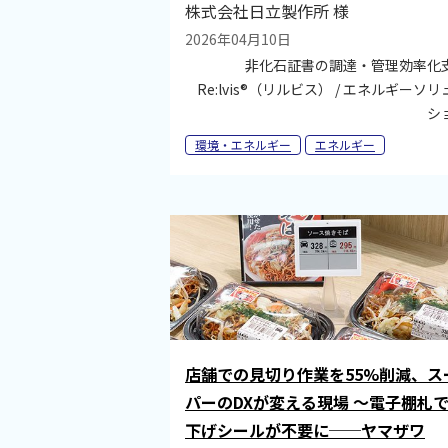
株式会社日立製作所 様
2026年04月10日
非化石証書の調達・管理効率化
Re:lvis®（リルビス） / エネルギーソ
シ
環境・エネルギー
エネルギー
店舗での見切り作業を55%削減、ス
パーのDXが変える現場 ～電子棚札
下げシールが不要に──ヤマザワ