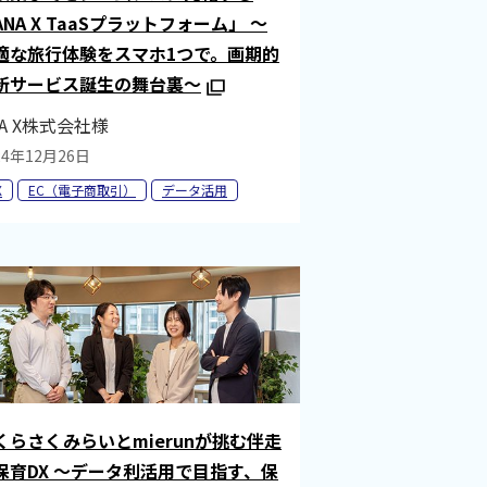
ANA X TaaSプラットフォーム」 ～
適な旅行体験をスマホ1つで。画期的
新サービス誕生の舞台裏～
NA X株式会社様
24年12月26日
X
EC（電子商取引）
データ活用
くらさくみらいとmierunが挑む伴走
保育DX ～データ利活用で目指す、保