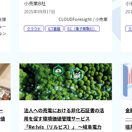
小売業B社
小
2025年09月17日
20
支援
CLOUDForesight / 小売業
リュー
クラウド
ICT基盤
EC（電子商取引）
ク
ョン
ー
法人への売電における非化石証書の活
金
で値
用を促す――環境価値管理サービス
─
「Re:lvis（リルビス）」 ～岐阜電力
垣