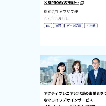
×BIPROGYの挑戦～
株式会社ヤマザワ様
2025年08月13日
DX
流通
データ活用
小売業
アクティブシニアと地域の事業者を
なぐライフデザインサービス