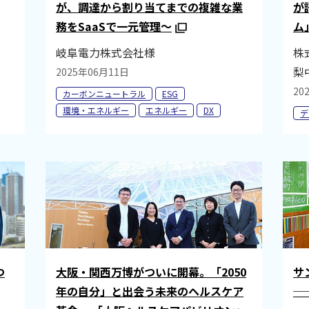
が、調達から割り当てまでの複雑な業
が
務をSaaSで一元管理～
ム
岐阜電力株式会社様
株
梨
2025年06月11日
20
カーボンニュートラル
ESG
環境・エネルギー
エネルギー
DX
デ
つ
大阪・関西万博がついに開幕。「2050
サ
年の自分」と出会う未来のヘルスケア
─