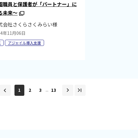
園職員と保護者が「パートナー」に
る未来～
式会社さくらさくみらい様
24年11月06日
X
アジャイル導入支援
1
2
3
13
...