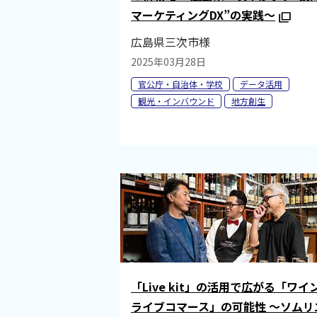
マーケティングDX”の実践～
広島県三次市様
2025年03月28日
官公庁・自治体・学校
データ活用
観光・インバウンド
地方創生
「Live kit」の活用で広がる「ワイ
ライブコマース」の可能性 ～ソムリ