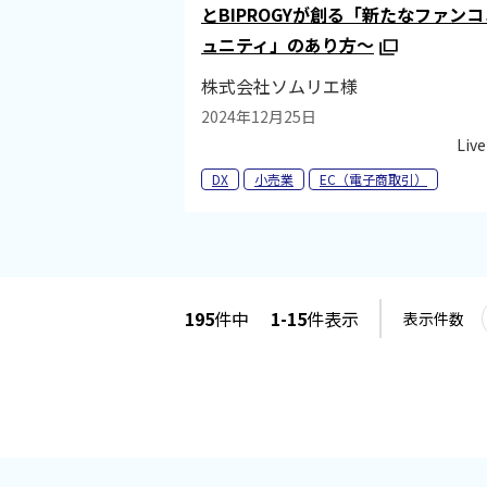
とBIPROGYが創る「新たなファンコ
ュニティ」のあり方～
株式会社ソムリエ様
2024年12月25日
Live
DX
小売業
EC（電子商取引）
195
件中
1-15
件表示
表示件数