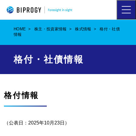
ハ
ン
バ
ー
HOME
株主・投資家情報
株式情報
格付・社債
ガ
情報
ー
メ
ニ
ュ
格付・社債情報
ー
を
開
く
格付情報
（公表日：2025年10月23日）