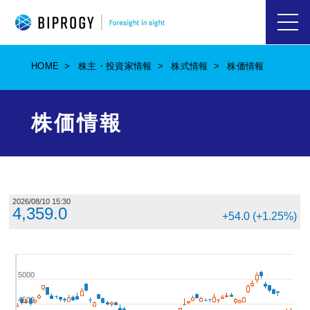
ハ
ン
バ
HOME
株主・投資家情報
株式情報
株価情報
ー
ガ
ー
メ
株価情報
ニ
ュ
ー
を
開
く