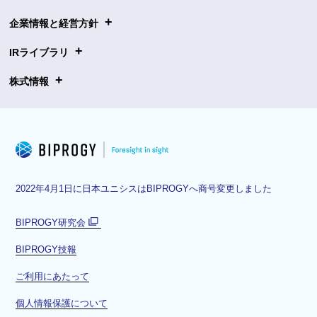
+
企業情報と経営方針
+
IRライブラリ
+
株式情報
2022年4月1日に日本ユニシスはBIPROGYへ商号変更しました
BIPROGY研究会
別
BIPROGY技報
ウ
ィ
ご利用にあたって
ン
ド
個人情報保護について
ウ