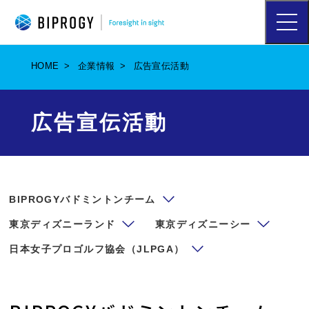
ハ
ン
バ
ー
HOME
企業情報
広告宣伝活動
ガ
ー
メ
ニ
広告宣伝活動
ュ
ー
を
開
く
BIPROGYバドミントンチーム
東京ディズニーランド
東京ディズニーシー
日本女子プロゴルフ協会（JLPGA）