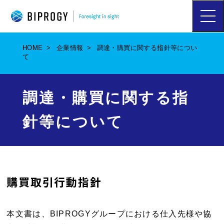
ハ
ン
バ
ー
HOME
企業情報
調達・購買に関する指針等につい
ガ
て
ー
メ
ニ
ュ
調達・購買に関する指
ー
を
針等について
開
く
購買取引行動指針
本文書は、BIPROGYグループにおける仕入先様や協