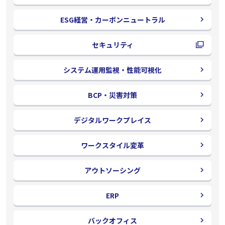
ESG経営・カーボンニュートラル
セキュリティ
別
ウ
システム運用監視・性能可視化
ィ
ン
BCP・災害対策
ド
ウ
デジタルワークプレイス
で
開
ワークスタイル変革
く
アウトソーシング
ERP
バックオフィス