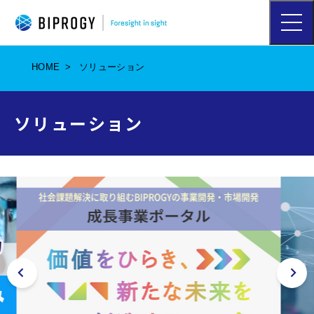
ハ
ン
バ
ー
HOME
ソリューション
ガ
ー
メ
ソリューション
ニ
ュ
ー
を
開
く
ボタン
次へ