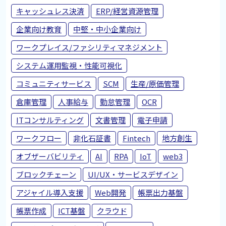
キャッシュレス決済
ERP/経営資源管理
企業向け教育
中堅・中小企業向け
ワークプレイス/ファシリティマネジメント
システム運用監視・性能可視化
コミュニティサービス
SCM
生産/原価管理
倉庫管理
人事給与
勤怠管理
OCR
ITコンサルティング
文書管理
電子申請
ワークフロー
非化石証書
Fintech
地方創生
オブザーバビリティ
AI
RPA
IoT
web3
ブロックチェーン
UI/UX・サービスデザイン
アジャイル導入支援
Web開発
帳票出力基盤
帳票作成
ICT基盤
クラウド