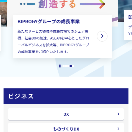
DX
BIPROGYグループの成長事業
デジタル
新たなサービス領域や成長市場でのシェア獲
Yと共に
得、社会DXの加速、ASEANを中心としたグロ
ーバルビジネスを拡大等、BIPROGYグループ
の成長事業をご紹介いたします。
再生ボタン
ビジネス
DX
ものづくりDX