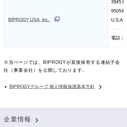
3945 Fr
開
で
95054,
く
開
BIPROGY USA, Inc.
U.S.A
く
別
ウ
電話：+1
ィ
ン
ド
※当ページでは、BIPROGYが直接保有する連結子会
社（事業会社）を公開しております。
ウ
で
BIPROGYグループ 個人情報保護基本方針
開
く
企業情報