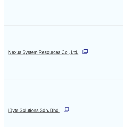
別
開
ウ
く
ィ
ン
ド
ウ
Nexus System Resources Co., Ltd.
で
別
開
ウ
く
ィ
ン
ド
ウ
iByte Solutions Sdn. Bhd.
で
別
開
ウ