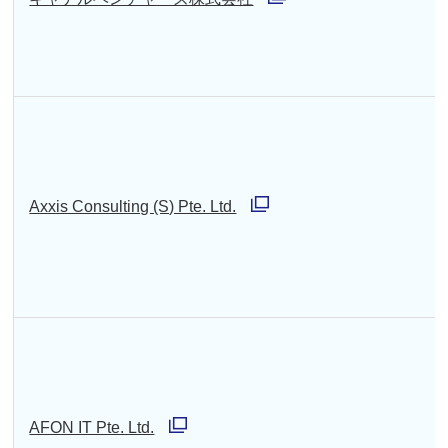
で
別
開
ウ
く
ィ
ン
ド
ウ
Axxis Consulting (S) Pte. Ltd.
で
別
開
ウ
く
ィ
ン
ド
ウ
で
AFON IT Pte. Ltd.