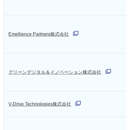
く
ィ
ン
ド
Emellience Partners株式会社
ウ
別
で
ウ
開
ィ
く
ン
グリーンデジタル＆イノベーション株式会社
ド
別
ウ
ウ
で
ィ
V-Drive Technologies株式会社
開
ン
別
く
ド
ウ
ウ
ィ