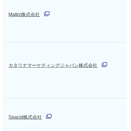
で
ン
開
Mattrz株式会社
ド
別
く
ウ
ウ
で
ィ
開
ン
く
ド
カタリナマーケティングジャパン株式会社
ウ
別
で
ウ
開
ィ
く
ン
ド
Spacid株式会社
ウ
別
で