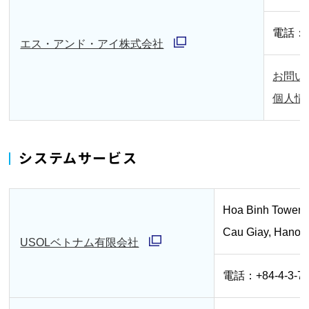
ウ
電話：03
で
エス・アンド・アイ株式会社
別
開
お問い
ウ
く
個人情
ィ
ン
ド
システムサービス
ウ
で
Hoa Binh Tower, 
開
Cau Giay, Hanoi,
く
USOLベトナム有限会社
別
電話：+84-4-3-75
ウ
ィ