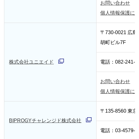
く
お問い合わせ
ィ
別
個人情報保護に
ン
ウ
ド
ィ
〒730-0021 広
ウ
ン
胡町ビル7F
で
ド
開
ウ
株式会社ユニエイド
電話：082-241-5
く
別
で
ウ
開
お問い合わせ
別
ィ
く
個人情報保護に
ウ
ン
ィ
ド
〒135-8560 東
ン
ウ
BIPROGYチャレンジド株式会社
別
ド
で
電話：03-4579-2
ウ
ウ
開