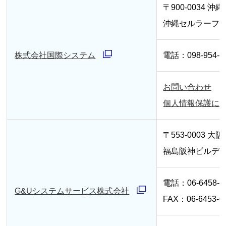
〒900-0034
沖縄
ン
沖縄セルラーフォ
ド
ウ
株式会社国際システム
電話：
098-954-8
で
別
開
ウ
お問い合わせ
く
別
ィ
個人情報保護に
ウ
ン
ィ
ド
〒553-0003 大
ン
ウ
福島阪神ビルディ
ド
で
ウ
開
電話：06-6458-4
G&Uシステムサービス株式会社
で
く
FAX：06-6453-0
別
開
ウ