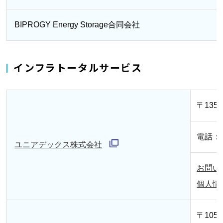
ウ
開
ィ
BIPROGY Energy Storage合同会社
く
ン
ド
インフラトータルサービス
ウ
で
開
〒135
く
電話：03
ユニアデックス株式会社
別
お問い
ウ
個人情
ィ
ン
〒105
ド