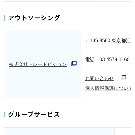
ィ
で
く
アウトソーシング
ン
開
ド
く
ウ
〒135-8560 東京都江東
で
開
電話：03-4579-1160
株式会社トレードビジョン
く
別
お問い合わせ
ウ
別
個人情報保護について
ィ
ウ
ン
ィ
ド
グループサービス
ン
ウ
ド
で
ウ