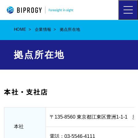
ハ
ン
バ
ー
HOME
企業情報
拠点所在地
ガ
ー
メ
ニ
拠点所在地
ュ
ー
を
開
く
本社・支社店
〒135-8560 東京都江東区豊洲1-1-1
地
本社
電話：03-5546-4111