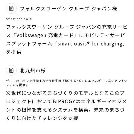
で
フォルクスワーゲン グループ ジャパン様
開
別
く
smart oasis事例
ウ
フォルクスワーゲン グループ ジャパンの充電サービ
ィ
ス「Volkswagen 充電カード」にモビリティサービ
ン
スプラットフォーム「smart oasis® for charging」
ド
を提供
ウ
で
北九州市様
開
別
く
ゼロ・カーボンを目指す次世代住宅地「BONJONO」にエネルギーマネジメントシ
ウ
ステムを提供。
ィ
次世代につながるまちづくりのモデルとなるこのプ
ン
ロジェクトにおいてBIPROGYはエネルギーマネジメ
ド
ントの根幹を支えるシステムを構築。未来のまちづ
ウ
くりに向けたチャレンジを支援
で
開