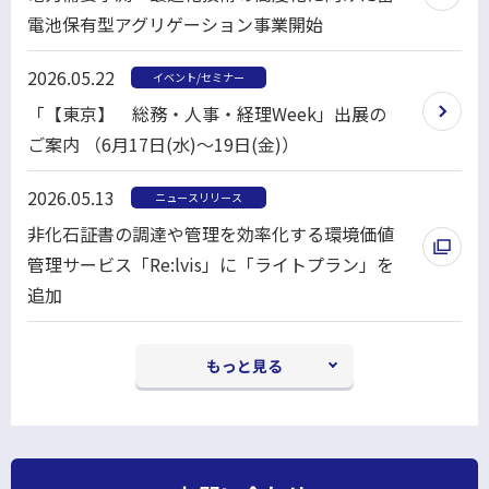
電池保有型アグリゲーション事業開始
ン
別
ド
2026.05.22
イベント/セミナー
ウ
ウ
「【東京】 総務・人事・経理Week」出展の
ィ
で
ご案内 （6月17日(水)～19日(金)）
ン
開
ド
く
2026.05.13
ニュースリリース
ウ
⾮化⽯証書の調達や管理を効率化する環境価値
で
管理サービス「Re:lvis」に「ライトプラン」を
開
追加
く
別
ウ
もっと見る
ィ
ン
ド
ウ