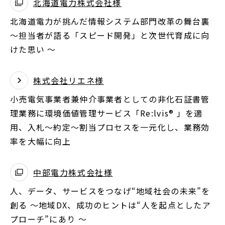
北海道電力株式会社様
別
北海道電力が挑んだ情報システム部門改革の舞台裏
ウ
～担当者が語る「スピード開発」と次世代育成に向
ィ
けた思い ～
ン
ド
ウ
株式会社リエネ様
で
小売電気事業者兼仲介事業者としての非化石証書管
開
理業務に環境価値管理サービス「Re:lvis® 」を適
く
用、入札～約定～割当プロセスを一元化し、業務効
率を大幅に向上
中部電力株式会社様
別
人、データ、サービスをつなげ“地域社会の未来”を
ウ
創る ～地域DX、成功のヒントは“人を起点としたア
ィ
プローチ”にあり ～
ン