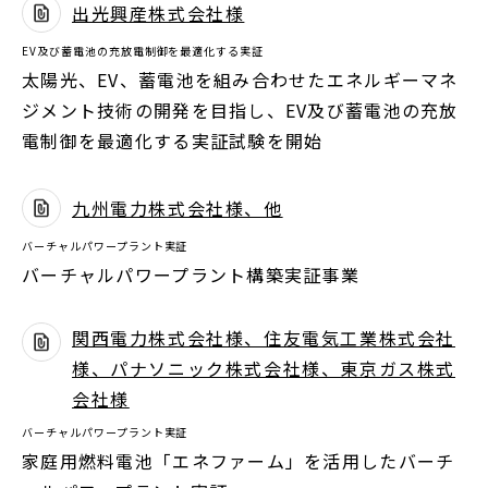
出光興産株式会社様
開
別
く
EV及び蓄電池の充放電制御を最適化する実証
ウ
太陽光、EV、蓄電池を組み合わせたエネルギーマネ
ィ
ジメント技術の開発を目指し、EV及び蓄電池の充放
ン
電制御を最適化する実証試験を開始
ド
ウ
九州電力株式会社様、他
で
別
開
バーチャルパワープラント実証
ウ
く
バーチャルパワープラント構築実証事業
ィ
ン
関西電力株式会社様、住友電気工業株式会社
ド
様、パナソニック株式会社様、東京ガス株式
ウ
別
会社様
で
ウ
バーチャルパワープラント実証
開
ィ
家庭用燃料電池「エネファーム」を活用したバーチ
く
ン