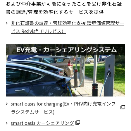
および仲介事業が可能になったことを受け非化石証
書の調達/管理を効率化するサービスを提供
非化石証書の調達・管理効率化支援 環境価値管理サー
ビス Re:lvis®（リルビス）
smart oasis for charging(EV・PHV向け充電インフ
ラシステムサービス)
別
smart oasis カーシェアリング
ウ
別