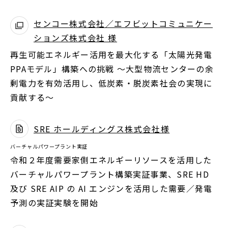
ド
センコー株式会社／エフビットコミュニケー
ウ
ションズ株式会社 様
別
で
ウ
開
再生可能エネルギー活用を最大化する「太陽光発電
ィ
く
PPAモデル」構築への挑戦 ～大型物流センターの余
ン
剰電力を有効活用し、低炭素・脱炭素社会の実現に
ド
貢献する～
ウ
で
SRE ホールディングス株式会社様
別
開
バーチャルパワープラント実証
ウ
く
令和２年度需要家側エネルギーリソースを活用した
ィ
バーチャルパワープラント構築実証事業、SRE HD
ン
及び SRE AIP の AI エンジンを活用した需要／発電
ド
予測の実証実験を開始
ウ
で