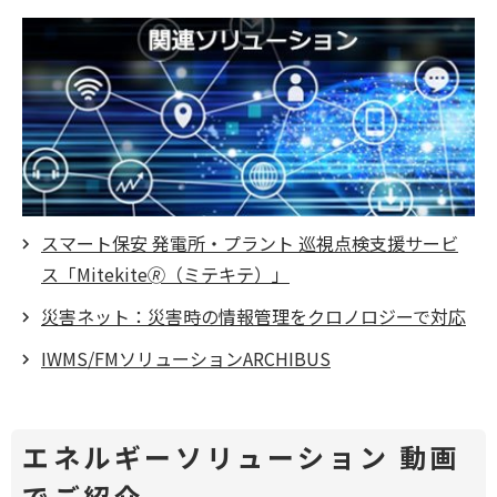
ィ
ウ
ン
ィ
ド
ン
ウ
ド
で
ウ
開
で
く
開
く
スマート保安 発電所・プラント 巡視点検支援サービ
ス「
Mitekite
🄬（ミテキテ）」
災害ネット：災害時の情報管理をクロノロジーで対応
IWMS/FMソリューションARCHIBUS
エネルギーソリューション 動画
でご紹介