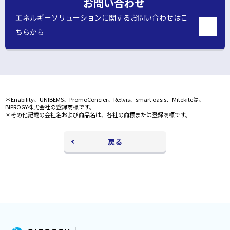
お問い合わせ
で
エネルギーソリューションに関するお問い合わせはこ
開
ちらから
く
別
ウ
ィ
ン
ド
ウ
＊Enability、UNIBEMS、PromoConcier、Re:lvis、smart oasis、Mitekiteは、
で
BIPROGY株式会社の登録商標です。
開
＊その他記載の会社名および商品名は、各社の商標または登録商標です。
く
戻る