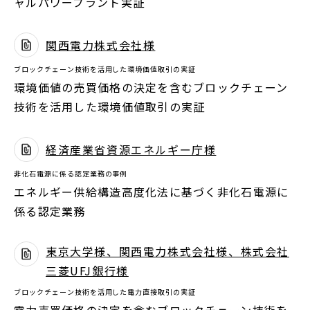
ャルパワープラント実証
ド
ウ
関西電力株式会社様
で
別
開
ブロックチェーン技術を活用した環境価値取引の実証
ウ
環境価値の売買価格の決定を含むブロックチェーン
く
ィ
技術を活用した環境価値取引の実証
ン
ド
経済産業省資源エネルギー庁様
ウ
別
で
非化石電源に係る認定業務の事例
ウ
開
エネルギー供給構造高度化法に基づく非化石電源に
ィ
く
係る認定業務
ン
ド
東京大学様、関西電力株式会社様、株式会社
ウ
三菱UFJ銀行様
別
で
ウ
ブロックチェーン技術を活用した電力直接取引の実証
開
ィ