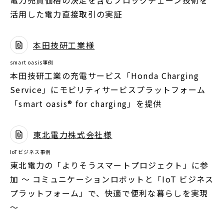
電力売買価格の決定を含むブロックチェーン技術を
く
ン
活用した電力直接取引の実証
ド
ウ
本⽥技研⼯業様
別
で
smart oasis事例
ウ
開
本⽥技研⼯業の充電サービス「Honda Charging
ィ
く
Service」にモビリティサービスプラットフォーム
ン
「smart oasis® for charging」を提供
ド
ウ
東北電力株式会社様
で
別
開
IoTビジネス事例
ウ
く
東北電力の「よりそうスマートプロジェクト」に参
ィ
加 ～ コミュニケーションロボットと「IoT ビジネス
ン
プラットフォーム」で、快適で便利な暮らしを実現
ド
～
ウ