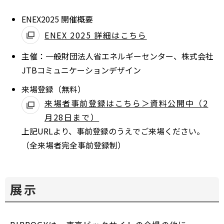
ウ
別
ENEX2025 開催概要
ィ
ウ
ン
ENEX 2025 詳細はこちら
ィ
別
ド
ン
主催：一般財団法人省エネルギーセンター、株式会社
ウ
ウ
ド
JTBコミュニケーションデザイン
ィ
で
ウ
ン
来場登録（無料）
開
で
ド
来場者事前登録はこちら＞資料公開中（2
く
開
ウ
月28日まで）
別
く
で
上記URLより、事前登録のうえでご来場ください。
ウ
開
（全来場者完全事前登録制）
ィ
く
ン
ド
展示
ウ
で
開