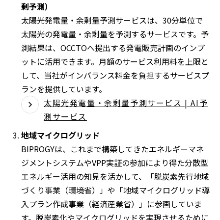
剰予測）
ド
太陽光発電量・余剰量予測サービスは、30分単位で
ウ
太陽光の発電量・余剰量を予測するサービスです。予
で
測結果は、OCCTOへ提出する発電販売計画のインプ
開
ットに活用できます。月額のサービス利用料を上限と
く
して、当社がインバランス料金を負担するサービスプ
ランを提供しています。
太陽光発電量・余剰量予測サービス | AI予
測サービス
地域マイクログリッド
BIPROGYは、これまで構築してきたエネルギーマネ
ジメントシステムや
VPP
実証の参加により得た分散型
エネルギー活用の知見を活かして、「脱炭素先行地域
づくり事業（環境省）」や「地域マイクログリッド導
入プラン作成事業（経済産業省）」に参画していま
す。脱炭素化やマイクログリッドを実現させるために