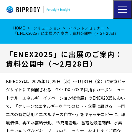
ハ
ン
バ
ー
HOME
ソリューション
イベント／セミナー
ガ
「ENEX2025」に出展のご案内：資料公開中（～2月28日）
ー
メ
ニ
「ENEX2025」に出展のご案内：
ュ
ー
資料公開中（～2月28日）
を
開
く
BIPROGYは、2025年1月29日（水）～1月31日（金）に東京ビッ
グサイトにて開催される「GX・DX・OXで目指すカーボンニュー
トラル エネルギーイノベーション総合展」のENEX2025におい
て、「クリーンなエネルギーを全てのヒト・企業に届ける ～再
エネの有効活用とエネルギーの自立～」をキャッチコピーに、環
境価値、再エネ需給予測、EV充電管理、蓄電池最適制御、水素
トラッキングなどを、ブース内ミニセミナーをまじえてご紹介し