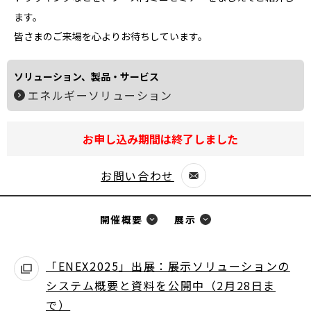
ます。
皆さまのご来場を心よりお待ちしています。
ソリューション、製品・サービス
エネルギーソリューション
お申し込み期間は終了しました
お問い合わせ
別
ウ
開催概要
展示
ィ
ン
ド
「ENEX2025」出展：展示ソリューションの
ウ
システム概要と資料を公開中（2月28日ま
別
で
で）