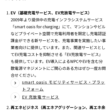
ン
ド
EV（基礎充電サービス、EV充放電サービス）
ウ
2009年より提供中の充電インフラシステムサービス
で
「smart oasis for charging」にて、マンションやビル
開
などプライベート空間で充電利用者を限定し充電認証
く
課金ができる新サービスを、充電事業を実施したい事
業者向けに提供しています。また、関連サービスとし
てEV充電コストを抑制させる「EV充放電サービス」
も提供しています。EV導入によるWPCやEVを含む分
散電源マネジメントにご関心のある方はぜひ一度お問
合せください。
smart oasis モビリティサービス・プラッ
トフォーム
別
ウ
EV 充放電サービス
ィ
再エネビジネス（再エネアグリゲーション、再エネ余
ン