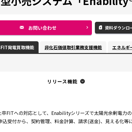
型小売システム「Enabilit
お問い合わせ
資料ダウンロ
別
ウ
FIT発電買取機能
非化石価値取引業務支援機能
エネルギ
ィ
ン
ド
ウ
リリース機能
で
開
く
た卒FITへの対応として、Enabilityシリーズで太陽光余剰電
る申込受付から、契約管理、料金計算、請求(送金)、見える化等