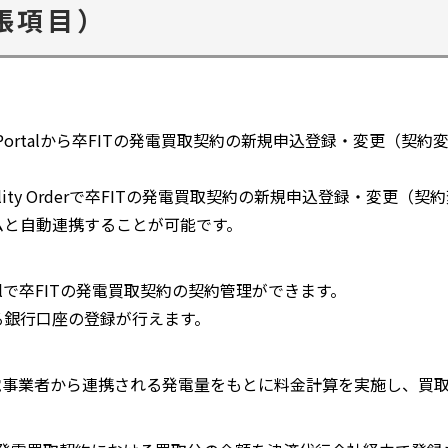
ウ
張項目）
で
開
く
ty Portalから卒FITの発電買取契約の新規申込登録・変更（
ility Orderで卒FITの発電買取契約の新規申込登録・変更
ムと自動連携することが可能です。
、Portalで卒FITの発電買取契約の契約管理ができます。
る銀行口座の登録が行えます。
Sで、送配電事業者から連携される発電量をもとに料金計算を実施し、