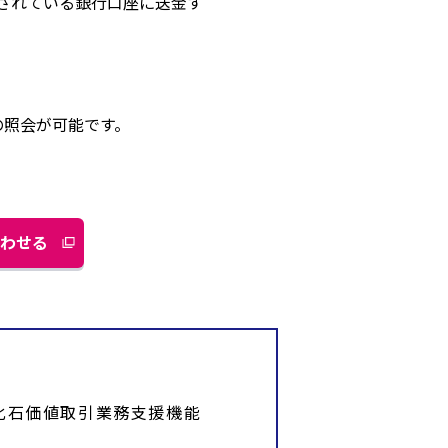
登録されている銀行口座に送金す
料金の照会が可能です。
わせる
別
ウ
ィ
ン
ド
ウ
で
化石価値取引業務支援機能
開
く