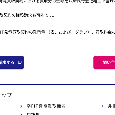
Sで、卒FIT発電買取契約における買取分の金額を決済代行会社経由で
買取契約の相殺請求も可能です。
talで、卒FIT発電買取契約の発電量 （表、および、グラフ）、買取
請求する
問い合
別
ウ
ィ
ン
ド
 トップ
ウ
で
卒FIT発電買取機能
非
開
く
用語集