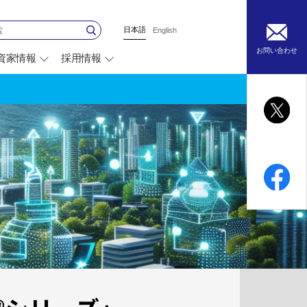
日本語
English
お問い合わせ
資家情報
採用情報
別
ウ
ィ
ン
ド
ウ
で
開
く