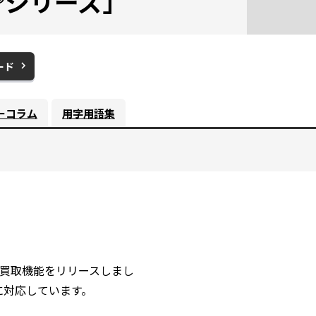
y®シリーズ」
ード
別
ウ
ィ
ーコラム
用字用語集
ン
ド
ウ
で
開
く
力の買取機能をリリースしまし
に対応しています。