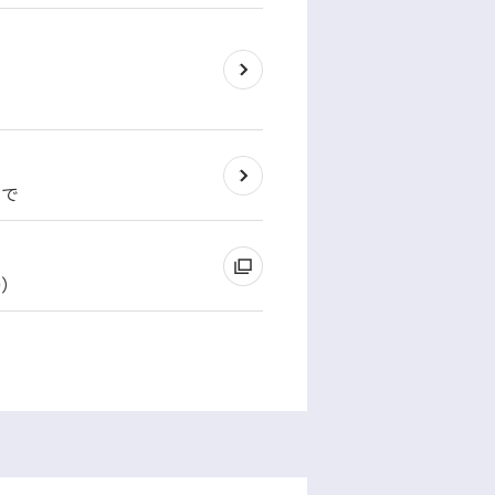
まで
0）