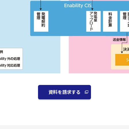
資料を請求する
別
ウ
ィ
ン
ド