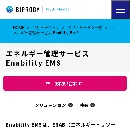
ハ
ン
バ
ー
HOME
ソリューション
製品・サービス一覧
エ
ガ
ネルギー管理サービス Enability EMS
ー
メ
ニ
エネルギー管理サービス
ュ
ー
Enability EMS
を
開
く
お問い合わせ
別
ウ
ィ
ソリューション
特長
ン
ド
Enability EMSは、ERAB（エネルギー・リソー
ウ