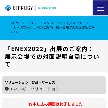
ハ
ン
バ
ー
HOME
ソリューション
イベント／セミナー
ガ
「ENEX2022」出展のご案内：展示会場での対面説明自粛
ー
について
メ
ニ
ュ
「ENEX2022」出展のご案内：
ー
を
展示会場での対面説明自粛につい
開
て
く
ソリューション、製品・サービス
エネルギーソリューション
お申し込み期間は終了しました