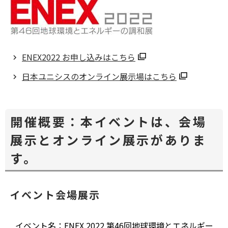
ENEX2022 お申し込みはこちら
別
日本ユニシスのオンライン展示場はこちら
ウ
別
ィ
ウ
ン
ィ
開催概要：本イベントは、会場
ド
ン
展示とオンライン展示がありま
ウ
ド
で
す。
ウ
開
で
く
開
イベント会場展示
く
イベント名：ENEX 2022 第46回地球環境とエネルギー