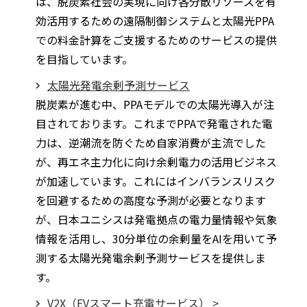
は、脱炭素社会の実現に向け各分散リソースを有
効活用するための遠隔制御システムと太陽光PPA
での料金計算をご支援するためのサービスの提供
を目指しています。
太陽光発電余剰予測サービス
脱炭素が進む中、PPAモデルでの太陽光導入が注
目されております。これまでPPAで発電された電
力は、逆潮流を防ぐため自家消費が主流でした
が、再エネ主力化に向け余剰電力の活用ビジネス
が加速しています。これにはインバランスリスク
を回避するための高度な予測が必要となります
が、日本ユニシスは発電拠点の電力量情報や気象
情報を活用し、30分単位の余剰量をAIを用いて予
測する太陽光発電余剰予測サービスを提供しま
す。
V2X（EVスマート充電サービス） >