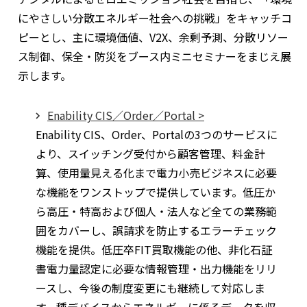
ィ
にやさしい分散エネルギー社会への挑戦」をキャッチコ
ン
ピーとし、主に環境価値、V2X、余剰予測、分散リソー
ド
ス制御、保全・防災をブース内ミニセミナーをまじえ展
ウ
示します。
で
開
Enability CIS／Order／Portal >
く
Enability CIS、Order、Portalの3つのサービスに
より、スイッチング受付から顧客管理、料金計
算、使用量見える化まで電力小売ビジネスに必要
な機能をワンストップで提供しています。低圧か
ら高圧・特高および個人・法人など全ての業務範
囲をカバーし、誤請求を防止するエラーチェック
機能を提供。低圧卒FIT買取機能の他、非化石証
書電力量認定に必要な情報管理・出力機能をリリ
ースし、今後の制度変更にも継続して対応しま