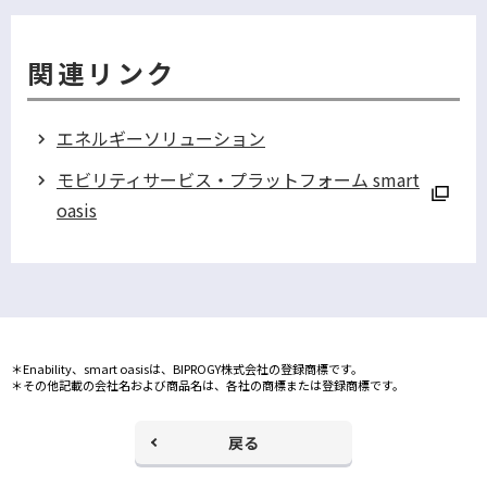
ン
ド
ウ
関連リンク
で
開
く
エネルギーソリューション
モビリティサービス・プラットフォーム smart
oasis
別
ウ
ィ
ン
ド
＊Enability、smart oasisは、BIPROGY株式会社の登録商標です。
ウ
＊その他記載の会社名および商品名は、各社の商標または登録商標です。
で
戻る
開
く