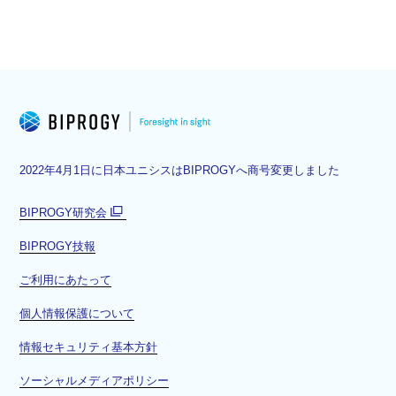
2022年4月1日に日本ユニシスはBIPROGYへ商号変更しました
BIPROGY研究会
別
BIPROGY技報
ウ
ィ
ご利用にあたって
ン
ド
個人情報保護について
ウ
情報セキュリティ基本方針
で
開
ソーシャルメディアポリシー
く