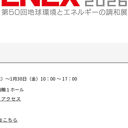
）～1月30日（金）10：00 ～ 17：00
南館１ホール
 アクセス
別
ウ
ィ
細はこちら
別
ン