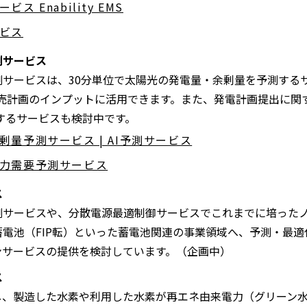
 Enability EMS
ビス
測サービス
測サービスは、30分単位で太陽光の発電量・余剰量を予測する
販売計画のインプットに活用できます。また、発電計画提出に関
行するサービスも検討中です。
量予測サービス | AI予測サービス
力需要予測サービス
ス
測サービスや、分散電源最適制御サービスでこれまでに培った
電池（FIP転）といった蓄電池関連の事業領域へ、予測・最適化領
ンサービスの提供を検討しています。（企画中）
ス
し、製造した水素や利用した水素が再エネ由来電力（グリーン