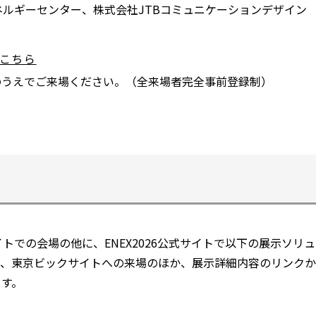
ルギーセンター、株式会社JTBコミュニケーションデザイン
ウ
ド
ィ
ウ
ン
で
こちら
別
ド
開
のうえでご来場ください。（全来場者完全事前登録制）
ウ
ウ
く
ィ
で
ン
開
ド
く
ウ
で
開
く
サイトでの会場の他に、ENEX2026公式サイトで以下の展示ソ
、東京ビックサイトへの来場のほか、展示詳細内容のリンクか
ます。