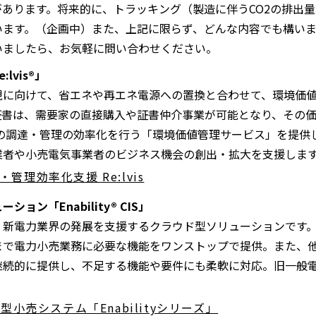
あります。将来的に、トラッキング（製造に伴うCO2の排出
ます。（企画中）また、上記に限らず、どんな内容でも構いま
いましたら、お気軽に問い合わせください。
lvis®」
現に向けて、省エネや再エネ電源への置換と合わせて、環境価
証書は、需要家の直接購入や証書仲介事業が可能となり、その価
証書の調達・管理の効率化を行う「環境価値管理サービス」を提
業者や小売電気事業者のビジネス機会の創出・拡大を支援しま
管理効率化支援 Re:lvis
ョン「Enability®
CIS
」
、新電力業界の発展を支援するクラウド型ソリューションです
まで電力小売業務に必要な機能をワンストップで提供。また、
継続的に提供し、不足する機能や要件にも柔軟に対応。旧一般電
す。
型小売システム「Enabilityシリーズ」