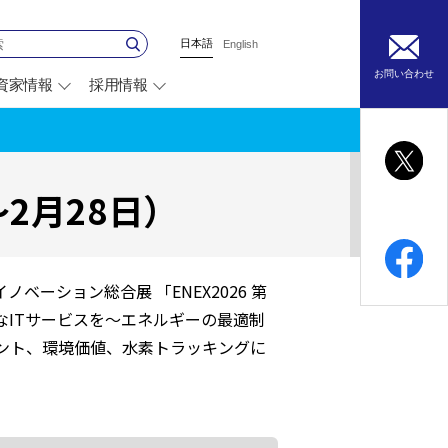
日本語
English
お問い合わせ
資家情報
採用情報
別
ウ
ィ
ン
ド
ウ
2月28日）
で
開
く
ベーション総合展 「ENEX2026 第
なITサービスを～エネルギーの最適制
ント、環境価値、水素トラッキングに