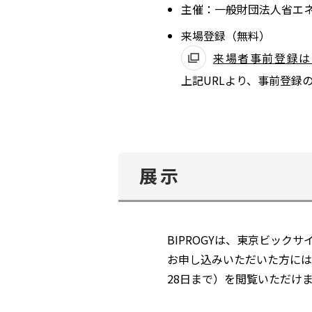
主催：一般財団法人省エネ
ィ
ン
来場登録（無料）
ド
来場者事前登録は
ウ
上記URLより、事前登録
で
開
く
展示
BIPROGYは、東京ビック
お申し込みいただいた方には
28日まで）を閲覧いただけ