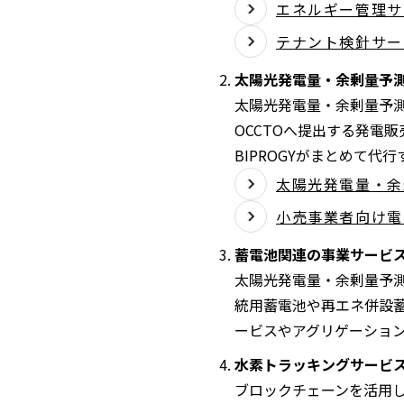
エネルギー管理サービス
テナント検針サー
太陽光発電量・余剰量予
太陽光発電量・余剰量予
OCCTOへ提出する発電
BIPROGYがまとめて代
太陽光発電量・余剰
小売事業者向け電
蓄電池関連の事業サービ
太陽光発電量・余剰量予
統用蓄電池や再エネ併設蓄
ービスやアグリゲーショ
水素トラッキングサービ
ブロックチェーンを活用