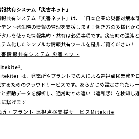
情報共有システム「災害ネット」
情報共有システム「災害ネット」は、「日本企業の災害対策本
シデント発生時の情報の管理を支援します！働き方の多様化か
ジタルを使った情報集約・共有は必須事項です。災害時の混沌
ステム化したシンプルな情報共有ツールを是非ご覧ください！
災害情報共有システム 災害ネット
ekite®」
itekite」は、発電所やプラントでの人による巡視点検業務
現するためのクラウドサービスです。あらかじめ設定されたル
タと振動データを解析し、通常時との違い（違和感）を検知し
見に繋げます。
所・プラント 巡視点検支援サービスMitekite