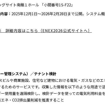
ッグサイト南館１ホール 「小間番号
1S-F22
」
介内容：
2025年12月1日～2026年2月28日まで公開。システ
展示 詳細内容はこちら（ENEX2026公式サイトへ）
別
ウ
ィ
ン
ド
ウ
で
エネルギー管理システム）／テナント検針
開
は、オフィスビルや商業施設、住宅など建物における電気・ガスなど
く
するためのサービスです。収集した情報を以下のような用途で
ギー使用量を遠隔検針し、検針データを使っての電気利用料金
エネ・CO2排出量削減を推進すること