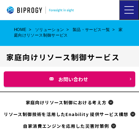
ハ
ン
バ
ー
HOME
ソリューション
製品・サービス一覧
家
ガ
庭向けリソース制御サービス
ー
メ
ニ
家庭向けリソース制御サービス
ュ
ー
を
開
お問い合わせ
く
別
ウ
ィ
家庭向けリソース制御における考え方
ン
リソース制御技術を活用したEnability 提供サービス構想
ド
自家消費エンジンを応用した災害対策例
ウ
で