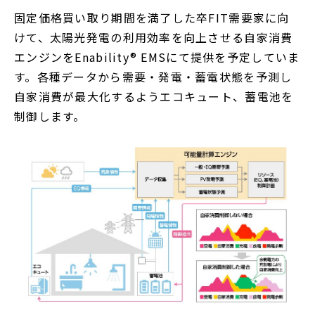
開
固定価格買い取り期間を満了した卒FIT需要家に向
く
けて、太陽光発電の利用効率を向上させる自家消費
エンジンをEnability® EMSにて提供を予定していま
す。各種データから需要・発電・蓄電状態を予測し
自家消費が最大化するようエコキュート、蓄電池を
制御します。