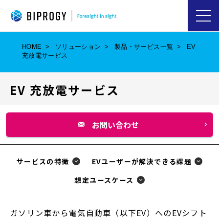
ハ
ン
バ
HOME
ソリューション
製品・サービス一覧
EV
ー
充放電サービス
ガ
ー
メ
ニ
EV 充放電サービス
ュ
ー
を
開
お問い合わせ
く
別
ウ
ィ
サービスの特徴
EVユーザーが解決できる課題
ン
想定ユースケース
ド
ウ
ガソリン車から電気自動車（以下EV）へのEVシフト
で