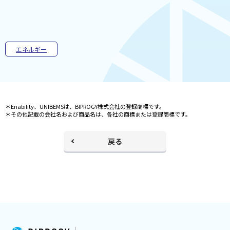
ド
ウ
で
開
く
エネルギー
＊Enability、UNIBEMSは、BIPROGY株式会社の登録商標です。
＊その他記載の会社名および商品名は、各社の商標または登録商標です。
戻る