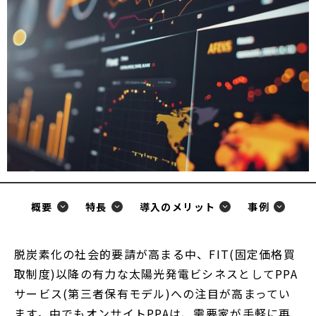
ド
ウ
で
開
く
概要
特長
導入のメリット
事例
脱炭素化の社会的要請が高まる中、FIT(固定価格買
取制度)以降の有力な太陽光発電ビシネスとしてPPA
サービス(第三者保有モデル)への注目が高まってい
ます。中でもオンサイトPPAは、需要家が手軽に再