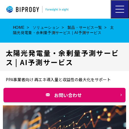
ハ
ン
バ
ー
HOME
ソリューション
製品・サービス一覧
太
ガ
陽光発電量・余剰量予測サービス | AI予測サービス
ー
メ
ニ
太陽光発電量・余剰量予測サービ
ュ
ー
ス | AI予測サービス
を
開
く
PPA事業者向け 再エネ導入量と収益性の最大化をサポート
お問い合わせ
別
ウ
ィ
ン