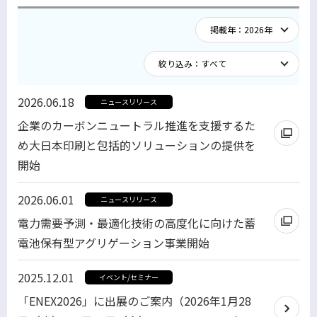
2026.06.18
ニュースリリース
企業のカーボンニュートラル推進を支援するた
め大日本印刷と包括的ソリューションの提供を
開始
別
2026.06.01
ニュースリリース
ウ
電力需要予測・最適化技術の高度化に向けた蓄
ィ
電池保有型アグリゲーション事業開始
ン
別
ド
2025.12.01
イベント/セミナー
ウ
ウ
「ENEX2026」に出展のご案内（2026年1月28
ィ
で