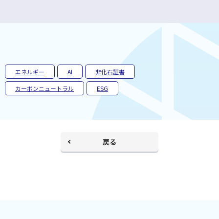
ウ
ィ
ン
ド
ウ
で
開
く
エネルギー
AI
非化石証書
カーボンニュートラル
ESG
戻る