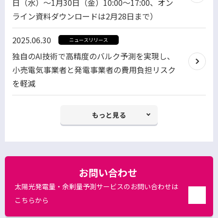
日（水）～1月30日（金）10:00～17:00、オン
ン
開
ライン資料ダウンロードは2月28日まで）
ド
く
ウ
2025.06.30
ニュースリリース
で
独自のAI技術で高精度のバルク予測を実現し、
開
小売電気事業者と発電事業者の費用負担リスク
く
を軽減
もっと見る
お問い合わせ
太陽光発電量・余剰量予測サービスのお問い合わせは
こちらから
別