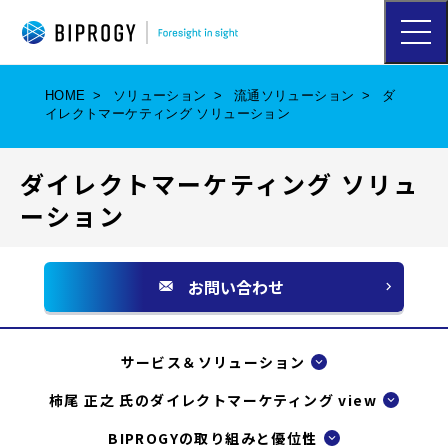
ハ
ン
バ
ー
HOME
ソリューション
流通ソリューション
ダ
ガ
イレクトマーケティング ソリューション
ー
メ
ニ
ダイレクトマーケティング ソリュ
ュ
ー
ーション
を
開
く
お問い合わせ
別
ウ
ィ
サービス＆ソリューション
ン
柿尾 正之 氏のダイレクトマーケティング view
ド
BIPROGYの取り組みと優位性
ウ