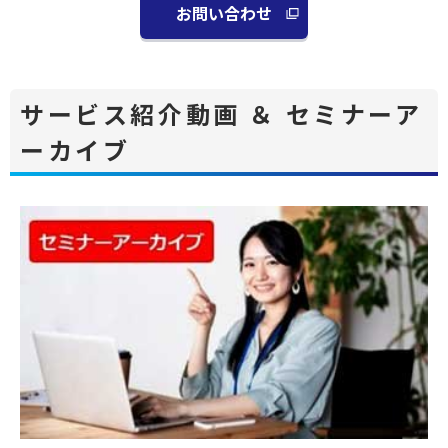
お問い合わせ
別
ウ
ィ
ン
サービス紹介動画 ＆ セミナーア
ド
ーカイブ
ウ
で
開
く