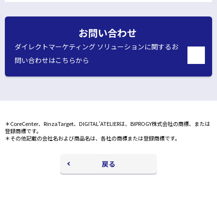
ド
ウ
お問い合わせ
で
ダイレクトマーケティング ソリューションに関するお
開
問い合わせはこちらから
く
別
ウ
ィ
ン
ド
ウ
＊CoreCenter、RinzaTarget、DIGITAL’ATELIERは、BIPROGY株式会社の商標、または
で
登録商標です。
開
＊その他記載の会社名および商品名は、各社の商標または登録商標です。
く
戻る