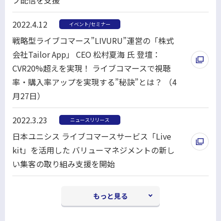
ド
別
ウ
2022.4.12
イベント/セミナー
ウ
で
戦略型ライブコマース”LIVURU”運営の「株式
ィ
開
会社Tailor App」 CEO 松村夏海 氏 登壇：
ン
く
CVR20%超えを実現！ ライブコマースで視聴
ド
率・購入率アップを実現する”秘訣”とは？ （4
ウ
月27日）
で
別
開
2022.3.23
ニュースリリース
ウ
く
日本ユニシス ライブコマースサービス「Live
ィ
kit」を活用した バリューマネジメントの新し
ン
い集客の取り組み支援を開始
ド
別
ウ
ウ
で
もっと見る
ィ
開
ン
く