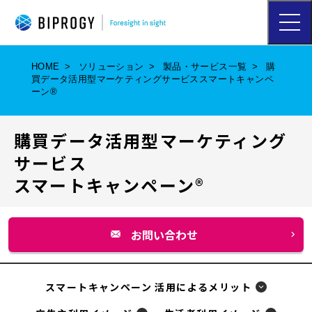
ハ
ン
バ
ー
HOME
ソリューション
製品・サービス一覧
購
ガ
買データ活用型マーケティングサービススマートキャンペ
ー
ーン®
メ
ニ
ュ
購買データ活用型マーケティング
ー
を
サービス
開
スマートキャンペーン®
く
お問い合わせ
別
ウ
ィ
スマートキャンペーン 活用によるメリット
ン