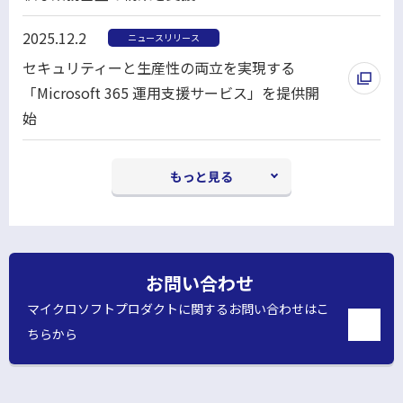
別
で
2025.12.2
ニュースリリース
ウ
開
セキュリティーと生産性の両立を実現する
ィ
く
「Microsoft 365 運用支援サービス」を提供開
ン
始
ド
別
ウ
ウ
で
もっと見る
ィ
開
ン
く
ド
ウ
お問い合わせ
で
マイクロソフトプロダクトに関するお問い合わせはこ
開
ちらから
く
別
ウ
ィ
ン