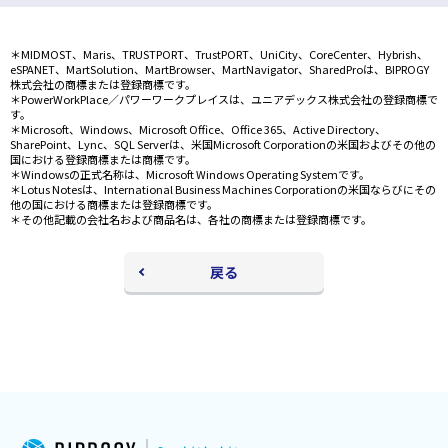
ド
ウ
＊MIDMOST、Maris、TRUSTPORT、TrustPORT、UniCity、CoreCenter、Hybrish、
で
eSPANET、MartSolution、MartBrowser、MartNavigator、SharedProは、BIPROGY
開
株式会社の商標または登録商標です。
く
＊PowerWorkPlace／パワーワークプレイスは、ユニアデックス株式会社の登録商標で
す。
＊Microsoft、Windows、Microsoft Office、Office 365、Active Directory、
SharePoint、Lync、SQL Serverは、米国Microsoft Corporationの米国およびその他の
国における登録商標または商標です。
＊Windowsの正式名称は、Microsoft Windows Operating Systemです。
＊Lotus Notesは、International Business Machines Corporationの米国ならびにその
他の国における商標または登録商標です。
＊その他記載の会社名および商品名は、各社の商標または登録商標です。
戻る