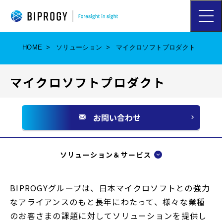
ハ
ン
バ
ー
HOME
ソリューション
マイクロソフトプロダクト
ガ
ー
メ
マイクロソフトプロダクト
ニ
ュ
ー
を
お問い合わせ
開
別
く
ウ
ィ
ソリューション＆サービス
ン
ド
BIPROGYグループは、日本マイクロソフトとの強力
ウ
なアライアンスのもと長年にわたって、様々な業種
で
のお客さまの課題に対してソリューションを提供し
開