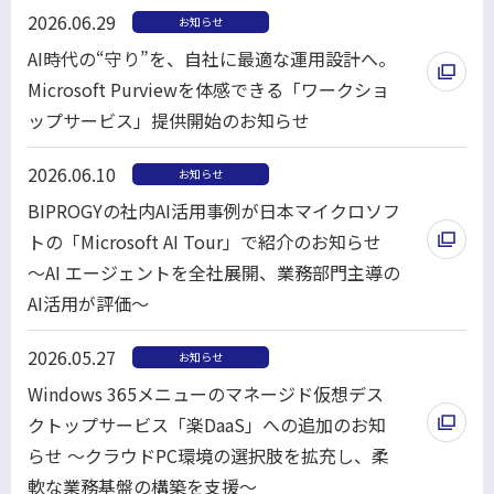
2026.06.29
お知らせ
AI時代の“守り”を、自社に最適な運用設計へ。
Microsoft Purviewを体感できる「ワークショ
ップサービス」提供開始のお知らせ
別
2026.06.10
お知らせ
ウ
BIPROGYの社内AI活用事例が日本マイクロソフ
ィ
トの「Microsoft AI Tour」で紹介のお知らせ
ン
～AI エージェントを全社展開、業務部門主導の
ド
AI活用が評価～
ウ
別
で
2026.05.27
お知らせ
ウ
開
Windows 365メニューのマネージド仮想デス
ィ
く
クトップサービス「楽DaaS」への追加のお知
ン
らせ ～クラウドPC環境の選択肢を拡充し、柔
ド
軟な業務基盤の構築を支援～
ウ