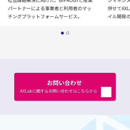
社会課題解決に向けた、BIPROGYと産業
ジマネジ
パートナーによる事業者と利用者のマッ
併せてAX
チングプラットフォームサービス。
イル開発
お問い合わせ
AXLabに関するお問い合わせはこちらから
別
ウ
ィ
ン
ド
ウ
で