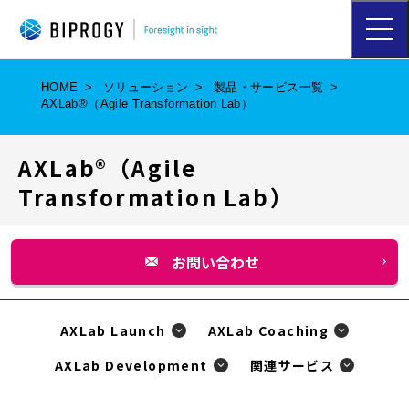
ハ
ン
バ
ー
HOME
ソリューション
製品・サービス一覧
ガ
AXLab®（Agile Transformation Lab）
ー
メ
ニ
AXLab®（Agile
ュ
ー
Transformation Lab）
を
開
く
お問い合わせ
別
ウ
ィ
AXLab Launch
AXLab Coaching
ン
AXLab Development
関連サービス
ド
ウ