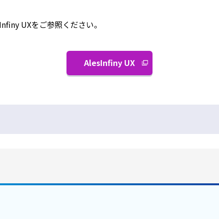
nfiny UXをご参照ください。
AlesInfiny UX
別
ウ
ィ
ン
ド
ウ
で
開
く