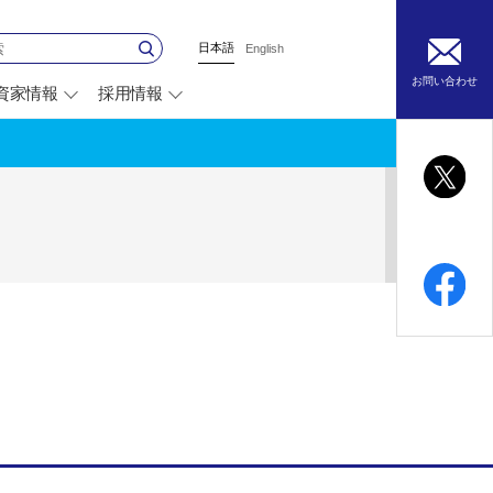
日本語
English
お問い合わせ
資家情報
採用情報
別
ウ
ィ
ン
ド
ウ
で
開
く