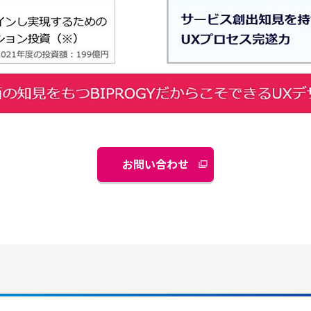
お問い合わせ
別
ウ
ィ
ン
ド
ウ
で
開
く