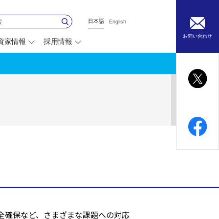
日本語
English
お問い合わせ
資家情報
採用情報
別
ウ
ィ
ン
ド
ウ
で
開
く
全確保など、さまざまな課題への対応