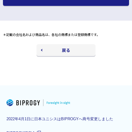
別
ウ
ィ
ン
ド
ウ
＊記載の会社名および商品名は、各社の商標または登録商標です。
で
開
く
戻る
2022年4月1日に日本ユニシスはBIPROGYへ商号変更しました