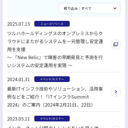
2025.07.15
ニュースリリース
ツルハホールディングスのオンプレミスからク
ラウドにまたがるシステムを一元管理し安定運
用を支援
～ 「New Relic」で障害の早期発見と予測を行
いシステムの安定運用を実現 ～
別
2024.01.31
イベント/セミナー
ウ
最新ITインフラ技術やソリューション、活用事
ィ
例などをご紹介！「ITインフラSummit
ン
2024」のご案内（2024年2月21日、22日）
ド
ウ
2023.05.11
イベント/セミナー
で
インターネット分野のトレンドをいち早く体