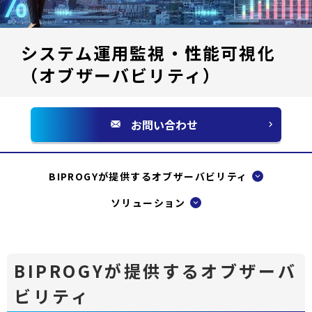
システム運用監視・性能可視化
（オブザーバビリティ）
お問い合わせ
別
ウ
ィ
BIPROGYが提供するオブザーバビリティ
ン
ソリューション
ド
ウ
で
BIPROGYが提供するオブザーバ
開
く
ビリティ