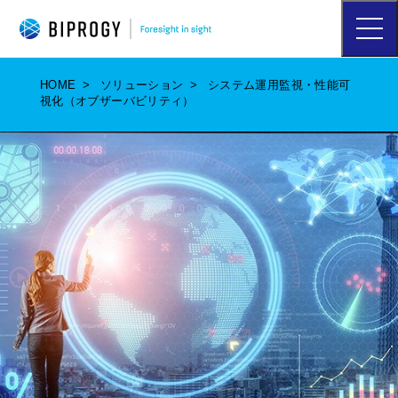
ハ
ン
バ
ー
HOME
ソリューション
システム運用監視・性能可
ガ
視化（オブザーバビリティ）
ー
メ
ニ
ュ
ー
を
開
く