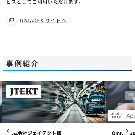
ビスとしてご利用いただけます。
UNIADEX サイトへ
別
ウ
ィ
ン
ド
事例紹介
ウ
で
開
く
株式会社ジェイテクト様
Omni-Bas