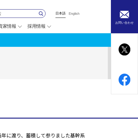
日本語
English
お問い合わせ
資家情報
採用情報
別
ウ
ィ
ン
ド
ウ
で
開
く
長年に渡り、蓄積して参りました基幹系