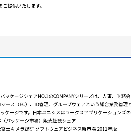
ウ
をご提供いたします。
で
開
く
PパッケージシェアNO.1のCOMPANYシリーズは、人事、財
-コマース（EC）、ID管理、グループウェアという総合業務管
Pパッケージです。日本ユニシスはワークスアプリケーションズ
移（パッケージ市場）販売社数シェア
富士キメラ総研 ソフトウェアビジネス新市場 2011年版