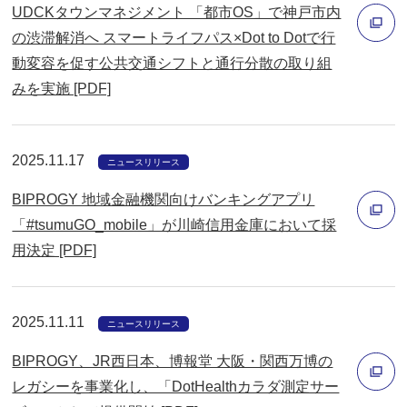
ド
UDCKタウンマネジメント 「都市OS」で神戸市内
ウ
の渋滞解消へ スマートライフパス×Dot to Dotで行
で
動変容を促す公共交通シフトと通行分散の取り組
別
開
みを実施 [PDF]
ウ
く
ィ
ン
2025.11.17
ニュースリリース
ド
BIPROGY 地域金融機関向けバンキングアプリ
ウ
「#tsumuGO_mobile」が川崎信用金庫において採
で
用決定 [PDF]
開
別
く
ウ
ィ
2025.11.11
ニュースリリース
ン
BIPROGY、JR西日本、博報堂 大阪・関西万博の
ド
レガシーを事業化し、「DotHealthカラダ測定サー
ウ