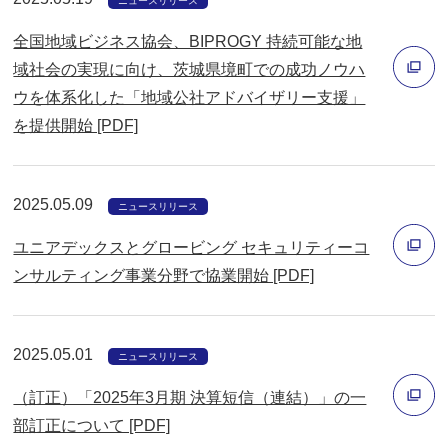
ン
ニュースリリース
ド
全国地域ビジネス協会、BIPROGY 持続可能な地
ウ
域社会の実現に向け、茨城県境町での成功ノウハ
で
ウを体系化した「地域公社アドバイザリー支援」
開
別
を提供開始 [PDF]
く
ウ
ィ
2025.05.09
ン
ニュースリリース
ド
ユニアデックスとグロービング セキュリティーコ
ウ
ンサルティング事業分野で協業開始 [PDF]
で
別
開
ウ
く
2025.05.01
ィ
ニュースリリース
ン
（訂正）「2025年3月期 決算短信（連結）」の一
ド
部訂正について [PDF]
ウ