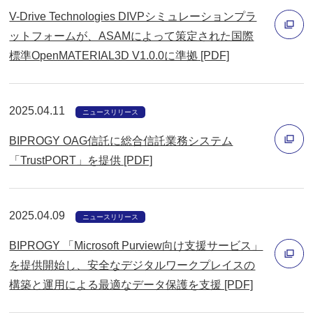
開
V-Drive Technologies DIVPシミュレーションプラ
ン
く
ットフォームが、ASAMによって策定された国際
ド
標準OpenMATERIAL3D V1.0.0に準拠 [PDF]
ウ
別
で
ウ
開
ィ
2025.04.11
ニュースリリース
く
ン
BIPROGY OAG信託に総合信託業務システム
ド
「TrustPORT」を提供 [PDF]
ウ
別
で
ウ
開
2025.04.09
ィ
ニュースリリース
く
ン
BIPROGY 「Microsoft Purview向け支援サービス」
ド
を提供開始し、安全なデジタルワークプレイスの
ウ
構築と運用による最適なデータ保護を支援 [PDF]
別
で