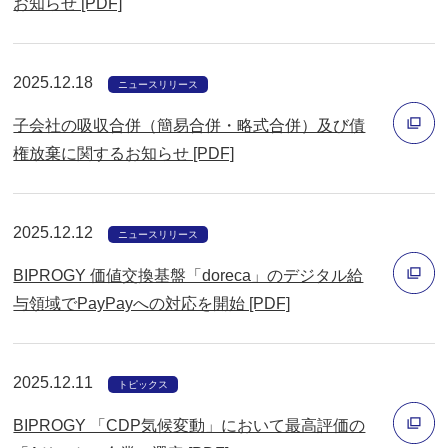
お知らせ [PDF]
ウ
別
で
ウ
開
2025.12.18
ィ
ニュースリリース
く
ン
子会社の吸収合併（簡易合併・略式合併）及び債
ド
権放棄に関するお知らせ [PDF]
ウ
別
で
ウ
開
2025.12.12
ィ
ニュースリリース
く
ン
BIPROGY 価値交換基盤「doreca」のデジタル給
ド
与領域でPayPayへの対応を開始 [PDF]
ウ
別
で
ウ
開
2025.12.11
ィ
トピックス
く
ン
BIPROGY 「CDP気候変動」において最高評価の
ド