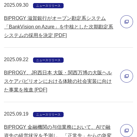
2025.09.30
開
ニュースリリース
く
BIPROGY 滋賀銀行がオープン勘定系システム
「BankVision on Azure」を中核とした次期勘定系
システムの採用を決定 [PDF]
別
ウ
ィ
2025.09.22
ニュースリリース
ン
BIPROGY、JR西日本 大阪・関西万博の大阪ヘル
ド
スケアパビリオンにおける体験の社会実装に向け
ウ
た事業を推進 [PDF]
で
別
開
ウ
く
ィ
2025.09.19
ニュースリリース
ン
BIPROGY 金融機関の与信業務において、AIで融
ド
資先の経営状況を予測し、「正常先」からの急変
ウ