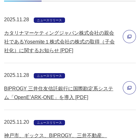
ド
ウ
2025.11.28
で
ニュースリリース
開
カタリナマーケティングジャパン株式会社の親会
く
社であるYosemite１株式会社の株式の取得（子会
社化）に関するお知らせ [PDF]
別
ウ
ィ
2025.11.28
ニュースリリース
ン
BIPROGY 三井住友信託銀行に国際勘定系システ
ド
ム「OpenE’ARK-ONE」を導入 [PDF]
ウ
別
で
ウ
開
2025.11.20
ィ
ニュースリリース
く
ン
神戸市、ギックス、BIPROGY、三井不動産、