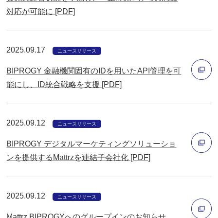
対応が可能に [PDF]
で
別
開
ウ
く
ィ
2025.09.17
ニュースリリース
ン
BIPROGY 金融機関固有のIDを用いたAPI管理を可
ド
能にし、ID統合戦略を支援 [PDF]
ウ
別
で
ウ
開
2025.09.12
ィ
ニュースリリース
く
ン
BIPROGY デジタルマーケティングソリューショ
ド
ンを提供するMattrzを連結子会社化 [PDF]
ウ
別
で
ウ
開
2025.09.12
ィ
ニュースリリース
く
ン
Mattrz BIPROGYへのグループインのお知らせ