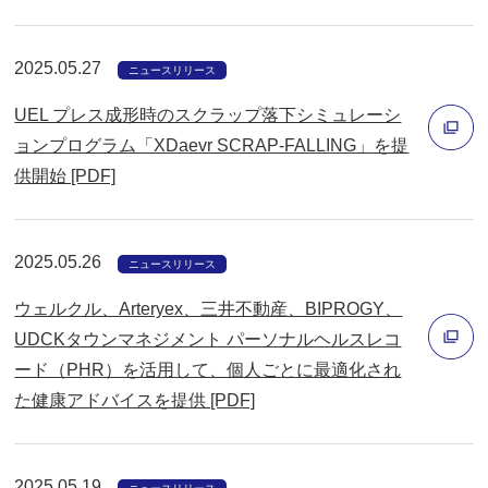
ィ
ン
2025.05.27
ニュースリリース
ド
UEL プレス成形時のスクラップ落下シミュレーシ
ウ
ョンプログラム「XDaevr SCRAP-FALLING」を提
で
供開始 [PDF]
開
別
く
ウ
ィ
2025.05.26
ニュースリリース
ン
ウェルクル、Arteryex、三井不動産、BIPROGY、
ド
UDCKタウンマネジメント パーソナルヘルスレコ
ウ
ード（PHR）を活用して、個人ごとに最適化され
で
別
た健康アドバイスを提供 [PDF]
開
ウ
く
ィ
2025.05.19