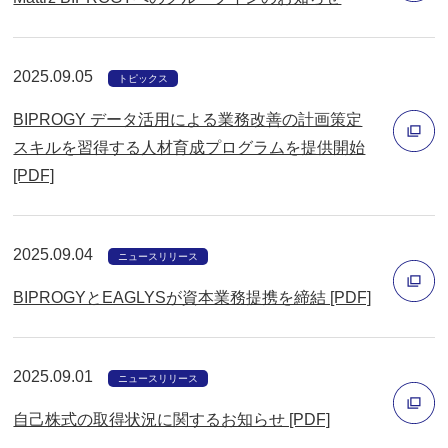
ド
別
ウ
ウ
で
2025.09.05
トピックス
ィ
開
BIPROGY データ活用による業務改善の計画策定
ン
く
スキルを習得する人材育成プログラムを提供開始
ド
[PDF]
ウ
別
で
ウ
開
ィ
2025.09.04
ニュースリリース
く
ン
BIPROGYとEAGLYSが資本業務提携を締結 [PDF]
ド
ウ
別
で
ウ
2025.09.01
ニュースリリース
開
ィ
く
自己株式の取得状況に関するお知らせ [PDF]
ン