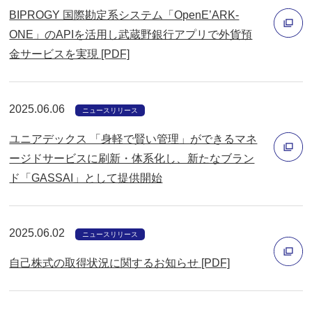
く
ン
BIPROGY 国際勘定系システム「OpenE’ARK-
ド
ONE」のAPIを活用し武蔵野銀行アプリで外貨預
ウ
金サービスを実現 [PDF]
別
で
ウ
開
ィ
く
2025.06.06
ニュースリリース
ン
ユニアデックス 「身軽で賢い管理」ができるマネ
ド
ージドサービスに刷新・体系化し、新たなブラン
ウ
ド「GASSAI」として提供開始
で
別
開
ウ
く
ィ
2025.06.02
ニュースリリース
ン
自己株式の取得状況に関するお知らせ [PDF]
ド
ウ
別
で
ウ