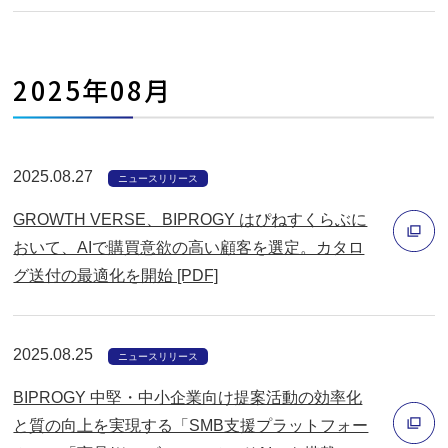
ド
別
ウ
ウ
で
ィ
2025年08月
開
ン
く
ド
ウ
2025.08.27
で
ニュースリリース
開
GROWTH VERSE、BIPROGY はぴねすくらぶに
く
おいて、AIで購買意欲の高い顧客を選定。カタロ
グ送付の最適化を開始 [PDF]
別
ウ
ィ
2025.08.25
ニュースリリース
ン
BIPROGY 中堅・中小企業向け提案活動の効率化
ド
と質の向上を実現する「SMB支援プラットフォー
ウ