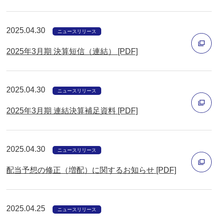
別
ウ
2025.04.30
ィ
ニュースリリース
ン
2025年3月期 決算短信（連結） [PDF]
ド
別
ウ
ウ
で
2025.04.30
ニュースリリース
ィ
開
2025年3月期 連結決算補足資料 [PDF]
ン
く
ド
別
ウ
ウ
2025.04.30
ニュースリリース
で
ィ
開
配当予想の修正（増配）に関するお知らせ [PDF]
ン
く
ド
別
ウ
ウ
2025.04.25
ニュースリリース
で
ィ