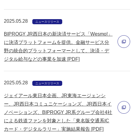
別
ウ
ィ
2025.05.28
ニュースリリース
ン
BIPROGY JR西日本の新決済サービス「Wesmo!」
ド
に決済プラットフォームを提供。金融サービス分
ウ
野の統合的プラットフォーマーとして、決済・デ
で
別
ジタル給与などの事業を加速 [PDF]
開
ウ
く
ィ
2025.05.28
ン
ニュースリリース
ド
ジェイアール東日本企画、JR東海エージェンシ
ウ
ー、JR西日本コミュニケーションズ、JR西日本イ
で
ノベーションズ、BIPROGY JR系グループ会社4社
開
による鉄道ファンを対象とした「東名阪交通系IC
別
く
カード・デジタルラリー」実施結果報告 [PDF]
ウ