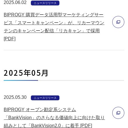
2025.06.02
ニュースリリース
開
ィ
く
BIPROGY 購買データ活用型マーケティングサー
ン
ビス「スマートキャンペーン」が、リカーマウン
ド
テンのキャンペーン配信「リカキャン」で採用
ウ
別
[PDF]
で
ウ
開
ィ
く
ン
2025年05月
ド
ウ
で
開
2025.05.30
ニュースリリース
く
BIPROGY オープン勘定系システム
「BankVision」のさらなる価値向上に向けた取り
組みとして「BankVision2.0」に着手 [PDF]