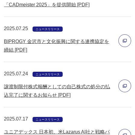
「CADmeister 2025」を提供開始 [PDF]
ウ
別
で
ウ
開
ィ
2025.07.25
ニュースリリース
く
ン
BIPROGY 金沢市と文化振興に関する連携協定を
ド
締結 [PDF]
ウ
別
で
ウ
開
2025.07.24
ィ
ニュースリリース
く
ン
譲渡制限付株式報酬としての自己株式の処分の払
ド
込完了に関するお知らせ [PDF]
ウ
別
で
ウ
開
2025.07.17
ィ
ニュースリリース
く
ン
ユニアデックス 日本初、米Lazarus AI社と戦略パ