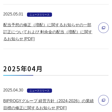
別
で
ウ
開
2025.05.01
ィ
ニュースリリース
く
ン
配当予想の修正（増配）に関するお知らせの一部
ド
訂正についておよび 剰余金の配当（増配）に関す
ウ
るお知らせ [PDF]
別
で
ウ
開
ィ
く
ン
2025年04月
ド
ウ
で
2025.04.30
開
ニュースリリース
く
BIPROGYグループ 経営方針（2024-2026）の業績
目標の修正に関するお知らせ [PDF]