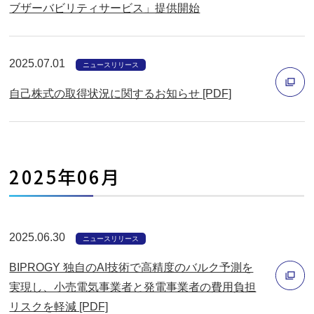
ウ
ブザーバビリティサービス」提供開始
別
で
ウ
開
ィ
く
2025.07.01
ニュースリリース
ン
自己株式の取得状況に関するお知らせ [PDF]
ド
ウ
別
で
ウ
開
ィ
2025年06月
く
ン
ド
ウ
2025.06.30
で
ニュースリリース
開
BIPROGY 独自のAI技術で高精度のバルク予測を
く
実現し、小売電気事業者と発電事業者の費用負担
リスクを軽減 [PDF]