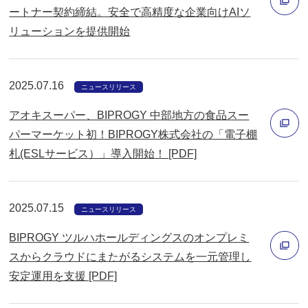
ド
ートナー契約締結。安全で高精度な企業向けAIソ
ウ
リューションを提供開始
別
で
ウ
開
ィ
く
2025.07.16
ニュースリリース
ン
アオキスーパー、BIPROGY 中部地方の食品スー
ド
パーマーケット初！BIPROGY株式会社の「電子棚
ウ
札(ESLサービス）」導入開始！ [PDF]
で
別
開
ウ
く
ィ
2025.07.15
ニュースリリース
ン
BIPROGY ツルハホールディングスのオンプレミ
ド
スからクラウドにまたがるシステムを一元管理し
ウ
安定運用を支援 [PDF]
で
別
開
ウ