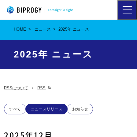
ハ
ン
バ
ー
HOME
ニュース
2025年 ニュース
ガ
ー
メ
ニ
2025年 ニュース
ュ
ー
を
開
く
RSSについて
RSS
別
ウ
ィ
すべて
ニュースリリース
お知らせ
ン
ド
ウ
2025年12月
で