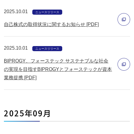
ウ
開
2025.10.01
ィ
ニュースリリース
く
ン
自己株式の取得状況に関するお知らせ [PDF]
ド
別
ウ
ウ
で
2025.10.01
ニュースリリース
ィ
開
BIPROGY、フォーステック サステナブルな社会
ン
く
の実現を目指すBIPROGYとフォーステックが資本
ド
業務提携 [PDF]
ウ
別
で
ウ
開
ィ
く
ン
2025年09月
ド
ウ
で