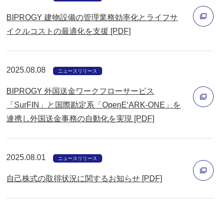
ン
BIPROGY 建物設備の管理業務効率化とライフサ
ド
イクルコストの最適化を支援 [PDF]
ウ
別
で
ウ
開
2025.08.08
ィ
ニュースリリース
く
ン
BIPROGY 外国送金ワークフローサービス
ド
「SurFIN」と国際勘定系「OpenE‘ARK-ONE」を
ウ
連携し外国送金事務の自動化を実現 [PDF]
別
で
ウ
開
ィ
く
2025.08.01
ニュースリリース
ン
自己株式の取得状況に関するお知らせ [PDF]
ド
ウ
別
で
ウ