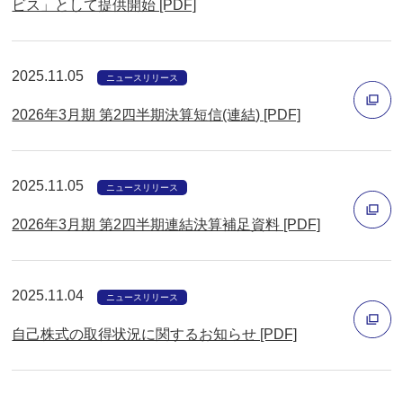
ビス」として提供開始 [PDF]
で
別
開
ウ
く
ィ
2025.11.05
ニュースリリース
ン
2026年3月期 第2四半期決算短信(連結) [PDF]
ド
ウ
別
で
ウ
2025.11.05
ニュースリリース
開
ィ
く
2026年3月期 第2四半期連結決算補足資料 [PDF]
ン
ド
別
ウ
ウ
2025.11.04
ニュースリリース
で
ィ
開
自己株式の取得状況に関するお知らせ [PDF]
ン
く
ド
別
ウ
ウ