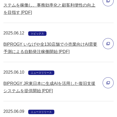
ド
ステムを稼働し、事務効率化と顧客利便性の向上
ウ
を目指す [PDF]
別
で
ウ
開
ィ
く
2025.06.12
トピックス
ン
BIPROGY いなげや全130店舗で小売業向けAI需要
ド
予測による自動発注稼働開始 [PDF]
ウ
別
で
ウ
開
2025.06.10
ィ
ニュースリリース
く
ン
BIPROGY JR東日本に生成AIを活用した復旧支援
ド
システムを提供開始 [PDF]
ウ
別
で
ウ
開
2025.06.09
ィ
ニュースリリース