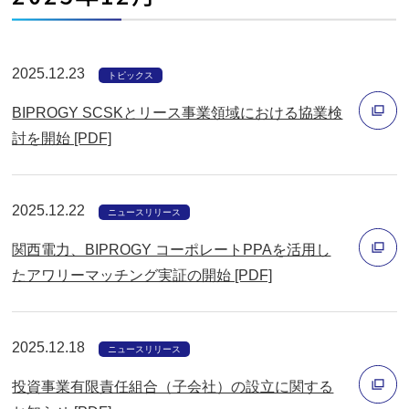
開
く
2025.12.23
トピックス
BIPROGY SCSKとリース事業領域における協業検
討を開始 [PDF]
別
ウ
2025.12.22
ィ
ニュースリリース
ン
関西電力、BIPROGY コーポレートPPAを活用し
ド
たアワリーマッチング実証の開始 [PDF]
ウ
別
で
ウ
開
2025.12.18
ィ
ニュースリリース
く
ン
投資事業有限責任組合（子会社）の設立に関する
ド