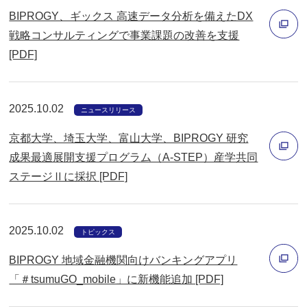
く
ン
BIPROGY、ギックス 高速データ分析を備えたDX
ド
戦略コンサルティングで事業課題の改善を支援
ウ
[PDF]
別
で
ウ
開
ィ
く
2025.10.02
ニュースリリース
ン
京都大学、埼玉大学、富山大学、BIPROGY 研究
ド
成果最適展開支援プログラム（A-STEP）産学共同
ウ
ステージⅡに採択 [PDF]
で
別
開
ウ
く
ィ
2025.10.02
トピックス
ン
BIPROGY 地域金融機関向けバンキングアプリ
ド
「＃tsumuGO_mobile」に新機能追加 [PDF]
ウ
別
で