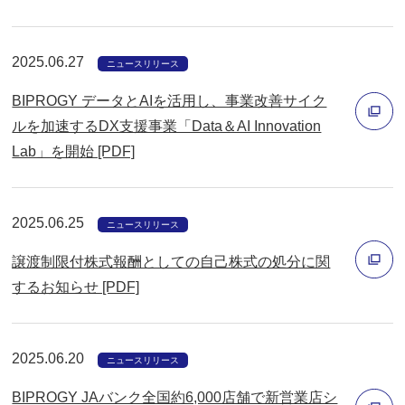
別
ウ
ィ
2025.06.27
ニュースリリース
ン
BIPROGY データとAIを活用し、事業改善サイク
ド
ルを加速するDX支援事業「Data＆AI Innovation
ウ
Lab」を開始 [PDF]
で
別
開
ウ
く
ィ
2025.06.25
ニュースリリース
ン
譲渡制限付株式報酬としての自己株式の処分に関
ド
するお知らせ [PDF]
ウ
別
で
ウ
開
2025.06.20
ィ
ニュースリリース
く
ン
BIPROGY JAバンク全国約6,000店舗で新営業店シ