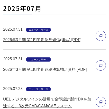
開
ィ
2025年07月
く
ン
ド
ウ
2025.07.31
で
ニュースリリース
開
2026年3月期 第1四半期決算短信(連結) [PDF]
く
別
ウ
2025.07.31
ニュースリリース
ィ
2026年3月期 第1四半期連結決算補足資料 [PDF]
ン
ド
別
ウ
ウ
2025.07.28
ニュースリリース
で
ィ
開
UEL デジタルツインの活用で金型設計製作DXを加
ン
く
速する、3次元CAD/CAM/CAEシステム
ド