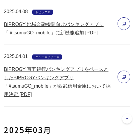
ウ
開
ィ
く
2025.04.08
トピックス
ン
BIPROGY 地域金融機関向けバンキングアプリ
ド
「＃tsumuGO_mobile」に新機能追加 [PDF]
ウ
別
で
ウ
開
2025.04.01
ィ
ニュースリリース
く
ン
BIPROGY 百五銀行バンキングアプリをベースと
ド
したBIPROGYバンキングアプリ
ウ
「#tsumuGO_mobile」が西武信用金庫において採
で
別
用決定 [PDF]
開
ウ
く
ィ
ン
2025年03月
ド