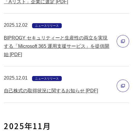
「Aリスト」企業に選定 [PDF]
ウ
別
で
ウ
開
2025.12.02
ィ
ニュースリリース
く
ン
BIPROGY セキュリティーと生産性の両立を実現
ド
する「Microsoft 365 運用支援サービス」を提供開
ウ
始 [PDF]
別
で
ウ
開
ィ
く
2025.12.01
ニュースリリース
ン
自己株式の取得状況に関するお知らせ [PDF]
ド
ウ
別
で
ウ
開
ィ
2025年11月
く
ン