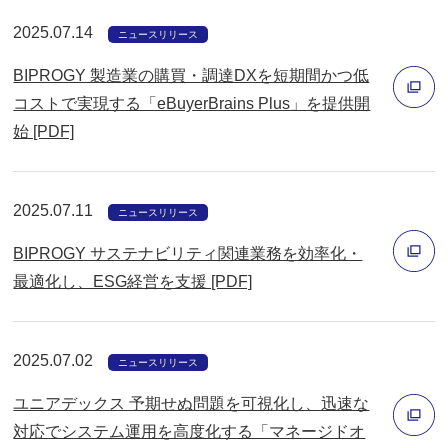
く
ィ
2025.07.14
ニュースリリース
ン
BIPROGY 製造業の購買・調達DXを短期間かつ低
ド
コストで実現する「eBuyerBrains Plus」を提供開
ウ
始 [PDF]
で
別
開
ウ
く
ィ
2025.07.11
ニュースリリース
ン
BIPROGY サステナビリティ関連業務を効率化・
ド
最適化し、ESG経営を支援 [PDF]
ウ
別
で
ウ
開
2025.07.02
ィ
ニュースリリース
く
ン
ユニアデックス 予期せぬ問題を可視化し、迅速な
ド
対応でシステム運用を高度化する「マネージドオ