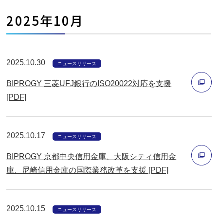
で
ィ
2025年10月
開
ン
く
ド
ウ
2025.10.30
で
ニュースリリース
開
BIPROGY 三菱UFJ銀行のISO20022対応を支援
く
[PDF]
別
ウ
2025.10.17
ィ
ニュースリリース
ン
BIPROGY 京都中央信用金庫、大阪シティ信用金
ド
庫、尼崎信用金庫の国際業務改革を支援 [PDF]
ウ
別
で
ウ
開
2025.10.15
ィ
ニュースリリース