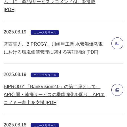
ム」に「商品/サービスレコメンドAI」を搭載
で
別
[PDF]
開
ウ
く
ィ
2025.08.19
ン
ニュースリリース
ド
関西電力、BIPROGY、川崎重工業 水素混焼発電
ウ
における環境価値管理に関する実証開始 [PDF]
で
別
開
ウ
く
2025.08.19
ィ
ニュースリリース
ン
BIPROGY 「BankVision2.0」の第二弾として、
ド
API公開・連携サービスの機能強化を図り、APIエ
ウ
コノミー創出を支援 [PDF]
別
で
ウ
開
ィ
く
2025.08.18
ニュースリリース