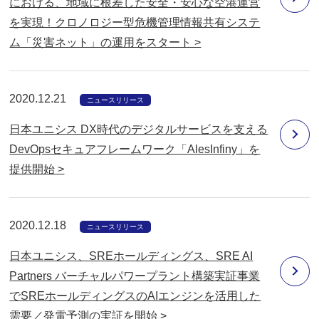
における、地域に根差した安全・安心な空港運営
を実現！クロノロジー型危機管理情報共有システ
ム「災害ネット」の運用をスタート >
2020.12.21
ニュースリリース
日本ユニシス DX時代のデジタルサービスを支える
DevOpsセキュアフレームワーク「AlesInfiny」を
提供開始 >
2020.12.18
ニュースリリース
日本ユニシス、SREホールディングス、SRE AI
Partners バーチャルパワープラント構築実証事業
でSREホールディングスのAIエンジンを活用した
需要／発電予測の実証を開始 >