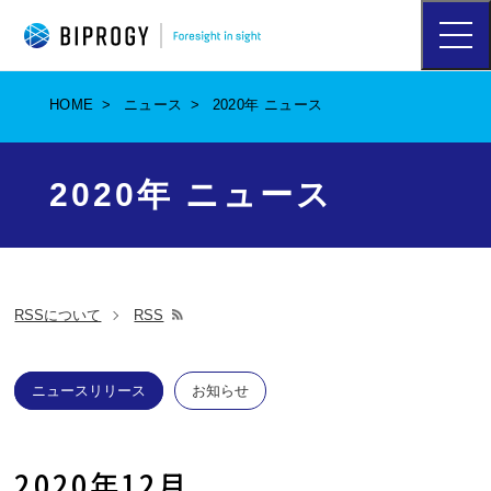
ハ
ン
バ
ー
HOME
ニュース
2020年 ニュース
ガ
ー
メ
ニ
2020年 ニュース
ュ
ー
を
開
く
RSSについて
RSS
別
ウ
ィ
ニュースリリース
お知らせ
ン
ド
ウ
2020年12月
で