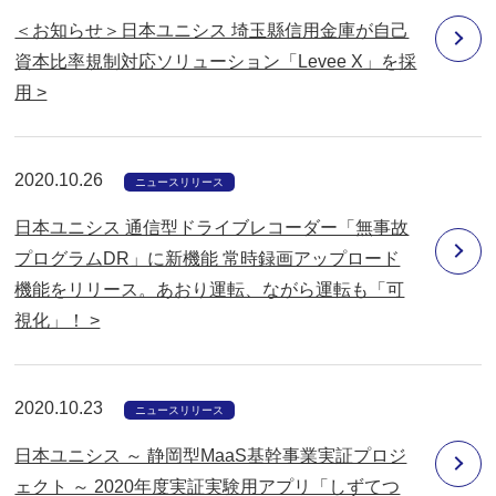
＜お知らせ＞日本ユニシス 埼玉縣信用金庫が自己
資本比率規制対応ソリューション「Levee X」を採
用 >
2020.10.26
ニュースリリース
日本ユニシス 通信型ドライブレコーダー「無事故
プログラムDR」に新機能 常時録画アップロード
機能をリリース。あおり運転、ながら運転も「可
視化」！ >
2020.10.23
ニュースリリース
日本ユニシス ～ 静岡型MaaS基幹事業実証プロジ
ェクト ～ 2020年度実証実験用アプリ「しずてつ