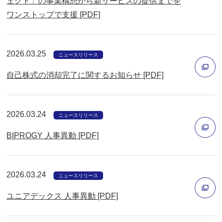
ェクト」の事業構想から新サービスの提供までを
ウ
別
ワンストップで支援 [PDF]
で
ウ
開
ィ
く
2026.03.25
ン
ニュースリリース
ド
自己株式の消却完了に関するお知らせ [PDF]
ウ
別
で
ウ
開
2026.03.24
ニュースリリース
ィ
く
BIPROGY 人事異動 [PDF]
ン
ド
別
ウ
ウ
2026.03.24
ニュースリリース
で
ィ
開
ユニアデックス 人事異動 [PDF]
ン
く
ド
別