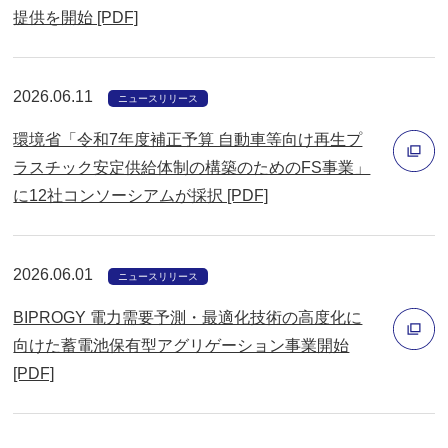
提供を開始 [PDF]
で
別
開
ウ
く
ィ
2026.06.11
ニュースリリース
ン
環境省「令和7年度補正予算 自動車等向け再生プ
ド
ラスチック安定供給体制の構築のためのFS事業」
ウ
に12社コンソーシアムが採択 [PDF]
で
別
開
ウ
く
ィ
2026.06.01
ニュースリリース
ン
BIPROGY 電力需要予測・最適化技術の高度化に
ド
向けた蓄電池保有型アグリゲーション事業開始
ウ
[PDF]
で
別
開
ウ
く
ィ