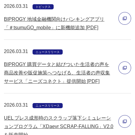
2026.03.31
開
トピックス
く
BIPROGY 地域金融機関向けバンキングアプリ
「＃tsumuGO_mobile」に新機能追加 [PDF]
別
ウ
2026.03.31
ィ
ニュースリリース
ン
BIPROGY 購買データと結びついた生活者の声を
ド
商品改善や販促施策へつなげる、生活者の声収集
ウ
サービス「ニーズコネクト」提供開始 [PDF]
別
で
ウ
開
ィ
く
2026.03.31
ニュースリリース
ン
UEL プレス成形時のスクラップ落下シミュレーシ
ド
ョンプログラム「XDaevr SCRAP‐FALLING」V2.0
ウ
を販売開始