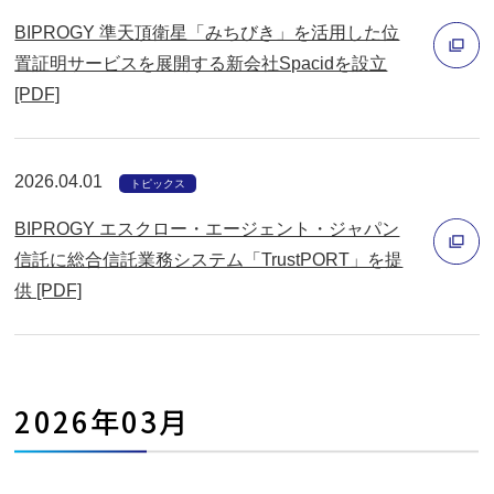
ン
BIPROGY 準天頂衛星「みちびき」を活用した位
ド
置証明サービスを展開する新会社Spacidを設立
ウ
[PDF]
で
別
開
ウ
く
ィ
2026.04.01
トピックス
ン
BIPROGY エスクロー・エージェント・ジャパン
ド
信託に総合信託業務システム「TrustPORT」を提
ウ
供 [PDF]
で
別
開
ウ
く
ィ
ン
2026年03月
ド
ウ
で