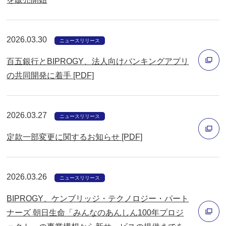
で
別
開
ウ
く
ィ
2026.03.30
ニュースリリース
ン
百五銀行とBIPROGY、法人向けバンキングアプリ
ド
の共同開発に着手 [PDF]
ウ
別
で
ウ
開
2026.03.27
ィ
ニュースリリース
く
ン
定款一部変更に関するお知らせ [PDF]
ド
別
ウ
ウ
で
2026.03.26
ニュースリリース
ィ
開
BIPROGY、ケンブリッジ・テクノロジー・パート
ン
く
ナーズ 朝日生命「みんなのあんしん100年プロジ
ド