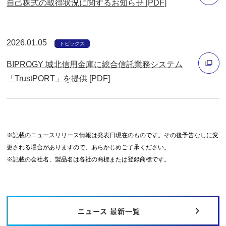
自己株式の取得状況に関するお知らせ [PDF]
ド
別
ウ
ウ
で
2026.01.05
トピックス
ィ
開
BIPROGY 城北信用金庫に総合信託業務システム
ン
く
「TrustPORT」を提供 [PDF]
ド
別
ウ
ウ
で
ィ
開
ン
※記載のニュースリリース情報は発表日現在のものです。その後予告なしに変
く
更される場合がありますので、あらかじめご了承ください。
ド
※記載の会社名、製品名は各社の商標または登録商標です。
ウ
で
開
く
ニュース 最新一覧