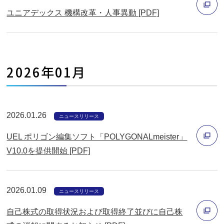
ィ
開
ユニアデックス 機構改革・人事異動 [PDF]
ン
く
ド
別
ウ
ウ
で
ィ
2026年01月
開
ン
く
ド
ウ
2026.01.26
で
ニュースリリース
開
UEL ポリゴン編集ソフト「POLYGONALmeister」
く
V10.0を提供開始 [PDF]
別
ウ
2026.01.09
ィ
ニュースリリース
ン
自己株式の取得状況および取得終了並びに自己株
ド