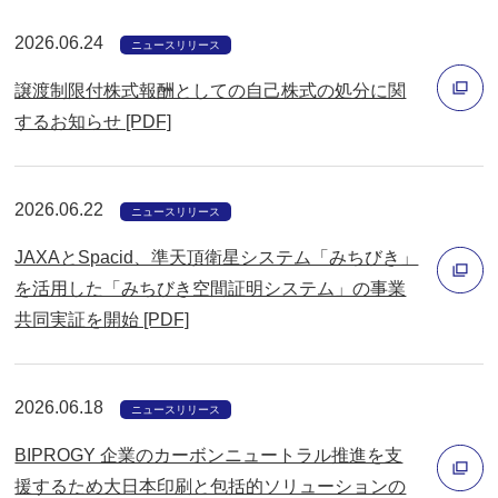
ウ
開
2026.06.24
ィ
ニュースリリース
く
ン
譲渡制限付株式報酬としての自己株式の処分に関
ド
するお知らせ [PDF]
ウ
別
で
ウ
開
2026.06.22
ィ
ニュースリリース
く
ン
JAXAとSpacid、準天頂衛星システム「みちびき」
ド
を活用した「みちびき空間証明システム」の事業
ウ
共同実証を開始 [PDF]
別
で
ウ
開
ィ
く
2026.06.18
ニュースリリース
ン
BIPROGY 企業のカーボンニュートラル推進を支
ド
援するため大日本印刷と包括的ソリューションの
ウ