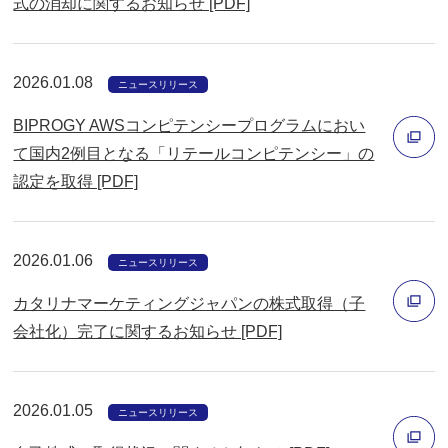
式の消却に関するお知らせ [PDF]
ウ
別
で
ウ
開
2026.01.08
ィ
ニュースリリース
く
ン
BIPROGY AWSコンピテンシープログラムにおい
ド
て国内2例目となる「リテールコンピテンシー」の
ウ
認定を取得 [PDF]
別
で
ウ
開
ィ
く
2026.01.06
ニュースリリース
ン
カタリナマーケティングジャパンの株式取得（子
ド
会社化）完了に関するお知らせ [PDF]
ウ
別
で
ウ
開
2026.01.05
ィ
ニュースリリース
く
ン