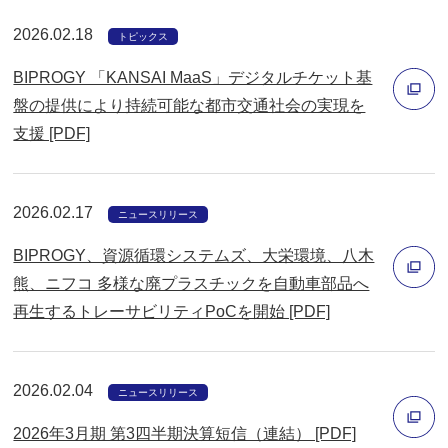
ウ
2026.02.18
ィ
トピックス
ン
BIPROGY 「KANSAI MaaS」デジタルチケット基
ド
盤の提供により持続可能な都市交通社会の実現を
ウ
支援 [PDF]
別
で
ウ
開
ィ
く
2026.02.17
ニュースリリース
ン
BIPROGY、資源循環システムズ、大栄環境、八木
ド
熊、ニフコ 多様な廃プラスチックを自動車部品へ
ウ
再生するトレーサビリティPoCを開始 [PDF]
で
別
開
ウ
く
ィ
2026.02.04
ニュースリリース
ン
2026年3月期 第3四半期決算短信（連結） [PDF]
ド