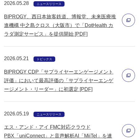
ィ
く
2026.05.28
ニュースリリース
ン
BIPROGY、西日本旅客鉄道、博報堂、未来医療推
ド
進機構 中之島クロス（大阪市）で「DotHealth カ
ウ
ラダ測定サービス」を提供開始 [PDF]
で
別
開
ウ
く
ィ
2026.05.21
トピックス
ン
BIPROGY CDP「サプライヤーエンゲージメント
ド
評価」において最高評価の「サプライヤーエンゲ
ウ
ージメント・リーダー」に初選定 [PDF]
で
別
開
ウ
く
ィ
2026.05.19
ニュースリリース
ン
エス・アンド・アイ FMC対応クラウド
ド
PBX「uniConnect」と音声解析AI「MiiTel」を連
ウ