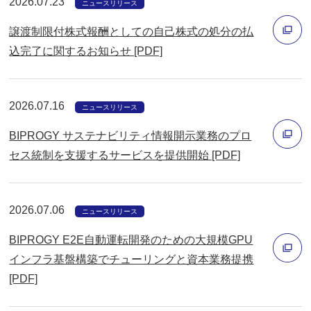
2026.07.23
で
ニュースリリース
開
譲渡制限付株式報酬としての自己株式の処分の払
く
込完了に関するお知らせ [PDF]
別
ウ
2026.07.16
ィ
ニュースリリース
ン
BIPROGY サステナビリティ情報開示業務のプロ
ド
セス統制を支援するサービスを提供開始 [PDF]
ウ
別
で
ウ
開
2026.07.06
ィ
ニュースリリース
く
ン
BIPROGY E2E自動運転開発のための大規模GPU
ド
インフラ基盤構築でチューリングと資本業務提携
ウ
[PDF]
別
で
ウ
開