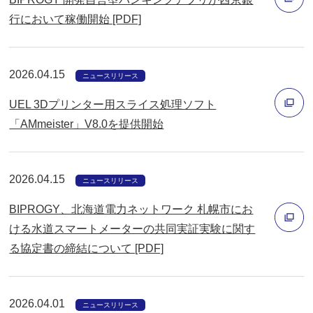
ン
く
行において稼働開始 [PDF]
ド
別
ウ
ウ
で
2026.04.15
ィ
ニュースリリース
開
ン
く
UEL 3Dプリンター用スライス処理ソフト
ド
「AMmeister」V8.0を提供開始
ウ
別
で
ウ
開
2026.04.15
ィ
ニュースリリース
く
ン
BIPROGY、北海道電力ネットワーク 札幌市にお
ド
ける水道スマートメーターの共同実証実験に関す
ウ
る協定書の締結について [PDF]
別
で
ウ
開
ィ
く
2026.04.01
ニュースリリース