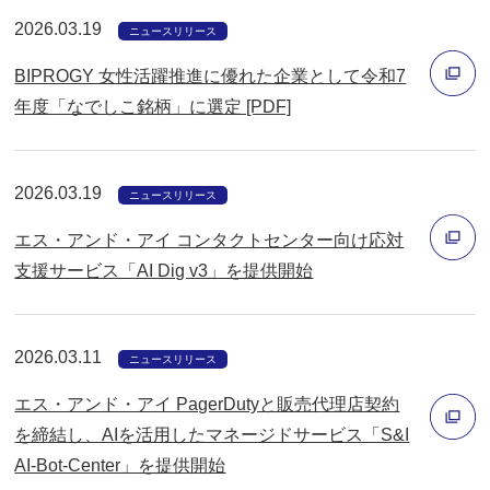
ウ
ウ
2026.03.19
ニュースリリース
で
ィ
開
BIPROGY 女性活躍推進に優れた企業として令和7
ン
く
年度「なでしこ銘柄」に選定 [PDF]
ド
別
ウ
ウ
で
2026.03.19
ィ
ニュースリリース
開
ン
く
エス・アンド・アイ コンタクトセンター向け応対
ド
支援サービス「AI Dig v3」を提供開始
ウ
別
で
ウ
開
2026.03.11
ィ
ニュースリリース
く
ン
エス・アンド・アイ PagerDutyと販売代理店契約
ド
を締結し、AIを活用したマネージドサービス「S&I
ウ
AI-Bot-Center」を提供開始
別
で