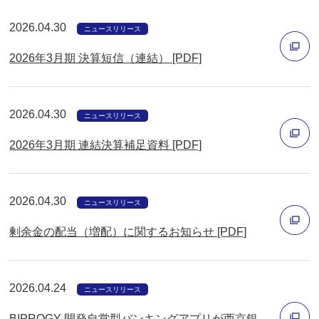
で
2026.04.30
開
ニュースリリース
く
2026年3月期 決算短信（連結） [PDF]
別
ウ
2026.04.30
ニュースリリース
ィ
2026年3月期 連結決算補足資料 [PDF]
ン
ド
別
ウ
ウ
2026.04.30
ニュースリリース
で
ィ
開
剰余金の配当（増配）に関するお知らせ [PDF]
ン
く
ド
別
ウ
ウ
2026.04.24
ニュースリリース
で
ィ
開
BIPROGY 開発自営型バンキングアプリが西京銀