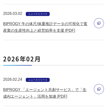
ウ
開
ィ
く
2026.03.02
ニュースリリース
ン
BIPROGY 牛の体尺/体重推計データの可視化で畜
ド
産業の生産性向上と経営効率を支援 [PDF]
ウ
別
で
ウ
開
ィ
く
2026年02月
ン
ド
ウ
で
2026.02.24
ニュースリリース
開
BIPROGY 「エージェント共創サービス」で「生
く
成AIエージェント」活用を加速 [PDF]
別