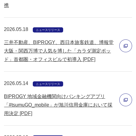
携
で
別
開
ウ
く
ィ
2026.05.18
ニュースリリース
ン
三井不動産、BIPROGY、西日本旅客鉄道、博報堂
ド
大阪・関西万博で人気を博した「カラダ測定ポッ
ウ
ド」首都圏・オフィスビルで初導入 [PDF]
で
別
開
ウ
く
ィ
2026.05.14
ニュースリリース
ン
BIPROGY 地域金融機関向けバンキングアプリ
ド
「#tsumuGO_mobile」が旭川信用金庫において採
ウ
用決定 [PDF]
で
別
開
ウ
く
ィ