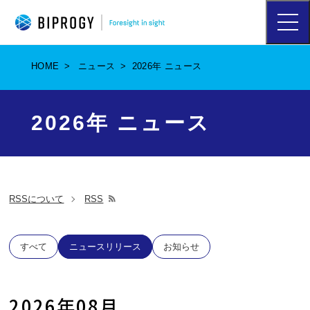
ハ
ン
バ
ー
HOME
ニュース
2026年 ニュース
ガ
ー
メ
ニ
2026年 ニュース
ュ
ー
を
開
く
RSSについて
RSS
別
ウ
ィ
すべて
ニュースリリース
お知らせ
ン
ド
ウ
2026年08月
で