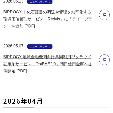
2026.05.13
ニュースリリース
ン
BIPROGY ⾮化⽯証書の調達や管理を効率化する
ド
環境価値管理サービス「Re:lvis」に「ライトプラ
ウ
ン」を追加 [PDF]
で
別
開
ウ
く
ィ
2026.05.07
ニュースリリース
ン
BIPROGY 地域金融機関向け共同利用型クラウド
ド
勘定系サービス「OptBAE2.0」朝日信用金庫へ提
ウ
供開始 [PDF]
で
別
開
ウ
く
ィ
ン
2026年04月
ド
ウ