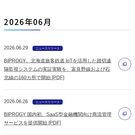
ィ
く
ン
2026年06月
ド
ウ
で
2026.06.29
開
ニュースリリース
く
BIPROGY、北海道旅客鉄道 IoTを活用した踏切遠
隔監視システムの実証実験を、富良野線および石
北線の160カ所で開始 [PDF]
別
ウ
ィ
2026.06.26
ニュースリリース
ン
BIPROGY 国内初、SaaS型金融機関向け商流管理
ド
サービスを提供開始 [PDF]
ウ
別
で