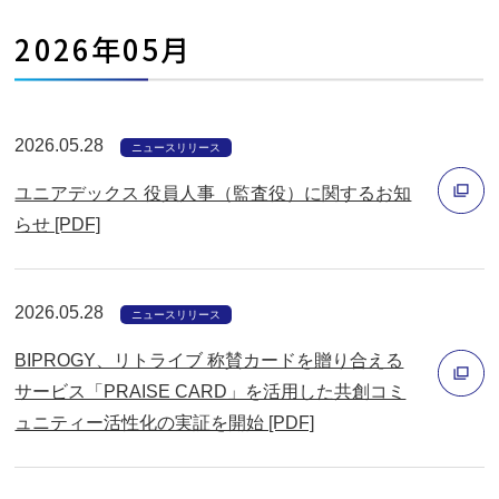
ン
2026年05月
ド
ウ
で
2026.05.28
開
ニュースリリース
く
ユニアデックス 役員人事（監査役）に関するお知
らせ [PDF]
別
ウ
2026.05.28
ィ
ニュースリリース
ン
BIPROGY、リトライブ 称賛カードを贈り合える
ド
サービス「PRAISE CARD」を活用した共創コミ
ウ
ュニティー活性化の実証を開始 [PDF]
別
で
ウ
開