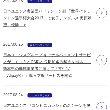
2017.08.28
ニュースリリース
日本ユニシス実業団バドミントン部 「世界バドミ
ントン選手権大会2017」で女子シングルス 奥原希
望、優勝！ >
2017.08.25
ニュースリリース
日本ユニシスグループ キャナルペイメントサービ
スが、くまもとDMCと包括加盟店契約を締結し、
熊本県の地域事業者に向けて「支付宝
（Alipay®）」導入支援サービスを開始 >
2017.08.24
ニュースリリース
日本ユニシス 『コンビニカレシ』の名シーンを動