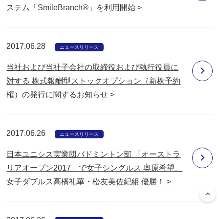
ステム「SmileBranch®」を利用開始 >
2017.06.28
ニュースリリース
当社および当社子会社の取締役および執行役員に
対する 株式報酬型ストックオプション（新株予約
権）の発行に関するお知らせ >
2017.06.26
ニュースリリース
日本ユニシス実業団バドミントン部 「オーストラ
リアオープン2017」で女子シングルス 奥原希望、
女子ダブルス高橋礼華・松友美佐紀組 優勝！ >