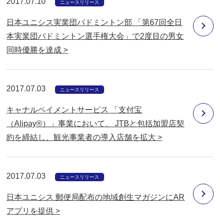
2017.07.10
ニュースリリース
日本ユニシス実業団バドミントン部 「第67回全日
本実業団バドミントン選手権大会」で2度目の男女
同時優勝を達成 >
2017.07.03
ニュースリリース
キャナルペイメントサービス 「支付宝
（Alipay®）」事業において、 JTBと包括加盟店契
約を締結し、観光事業者の導入店舗を拡大 >
2017.07.03
ニュースリリース
日本ユニシス 郵便局配布の地域創生マガジンにAR
アプリを提供 >