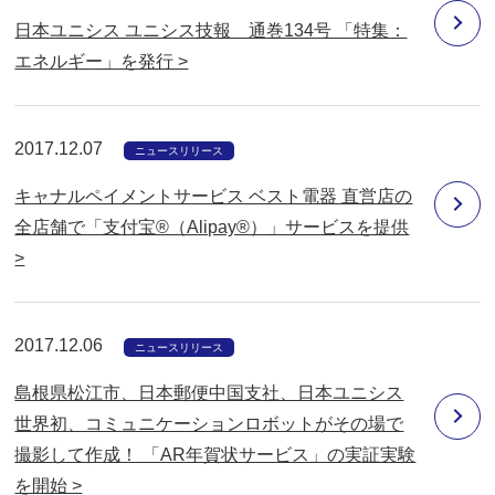
日本ユニシス ユニシス技報 通巻134号 「特集：
エネルギー」を発行 >
2017.12.07
ニュースリリース
キャナルペイメントサービス ベスト電器 直営店の
全店舗で「支付宝®（Alipay®）」サービスを提供
>
2017.12.06
ニュースリリース
島根県松江市、日本郵便中国支社、日本ユニシス
世界初、コミュニケーションロボットがその場で
撮影して作成！ 「AR年賀状サービス」の実証実験
を開始 >