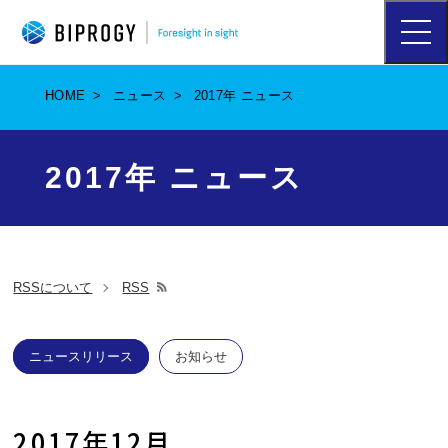
ハ
ン
バ
ー
HOME
ニュース
2017年 ニュース
ガ
ー
メ
ニ
2017年 ニュース
ュ
ー
を
開
く
RSSについて
RSS
別
ウ
ィ
ニュースリリース
お知らせ
ン
ド
ウ
2017年12月
で