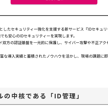
別
ウ
ィ
ン
ド
を起点としたセキュリティー強化を支援する新サービス『IDセキ
ウ
でも安心のIDセキュリティーを実現します。
で
ド双方の認証基盤を一元的に保護し、サイバー攻撃や不正アク
開
く
ラストの豊富な導入実績と蓄積されたノウハウを活かし、現場の課題
ルの中核である「ID管理」