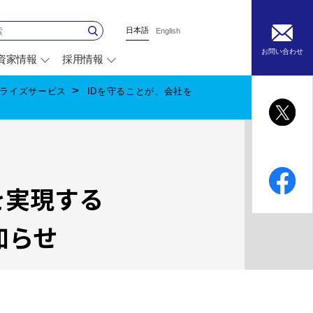
日本語
English
お問い合わせ
資家情報
採用情報
別
ウ
ィ
タープライズサービス
IDを守ることが、会社を
ン
ド
ウ
で
開
く
を実現する
知らせ