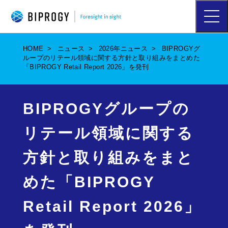
ハ
ン
バ
ー
HOME
ニュース
2026年ニュース
BIPROGYグ
ガ
ループのリテール領域に関する方針と取り組みをまとめた
ー
「BIPROGY Retail Report 2026」を発刊
メ
ニ
ュ
ー
BIPROGYグループの
を
開
リテール領域に関する
く
方針と取り組みをまと
めた「BIPROGY
Retail Report 2026」