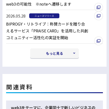
web3の可能性 ※noteへ遷移します
ウ
別
で
2026.05.28
ニュースリリース
ウ
開
BIPROGY・リトライブ：称賛カードを贈り合
ィ
く
えるサービス「PRAISE CARD」を活用した共創
ン
コミュニティー活性化の実証を開始
ド
別
ウ
ウ
で
もっと見る
ィ
開
ン
く
ド
ウ
で
関連資料
開
く
web3をテーマに、企業同士で新しいビジネスの