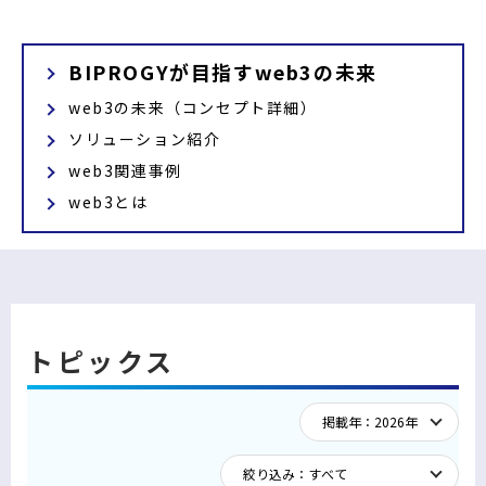
ィ
ウ
で
ン
で
開
ド
BIPROGYが目指すweb3の未来
開
く
ウ
く
で
web3の未来（コンセプト詳細）
開
ソリューション紹介
く
web3関連事例
web3とは
トピックス