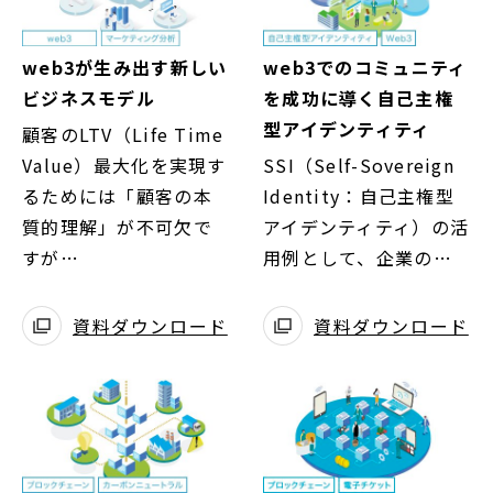
web3が生み出す新しい
web3でのコミュニティ
ビジネスモデル
を成功に導く自己主権
型アイデンティティ
顧客のLTV（Life Time
Value）最大化を実現す
SSI（Self-Sovereign
るためには「顧客の本
Identity：自己主権型
質的理解」が不可欠で
アイデンティティ）の活
すが…
用例として、企業の…
資料ダウンロード
資料ダウンロード
別
別
ウ
ウ
ィ
ィ
ン
ン
ド
ド