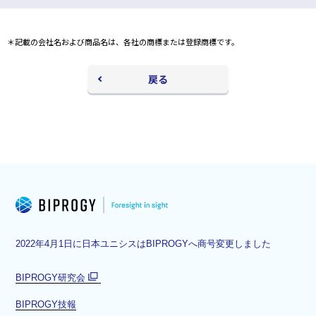
ン
ド
ウ
＊記載の会社名および商品名は、各社の商標または登録商標です。
で
開
く
戻る
2022年4月1日に日本ユニシスはBIPROGYへ商号変更しました
BIPROGY研究会
別
BIPROGY技報
ウ