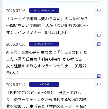
2026.07.16
イベント/セミナー
「サーベイで組織は変わらない」のはなぜか？
～問いを活かす組織／活かせない組織の違い～
オンラインセミナー（9月15日(木)）
別
2026.07.16
イベント/セミナー
ウ
AI時代、企業の差を生むのは『与える文化』だ
ィ
った～澤円氏著書『The Giver』から考える、
ン
人と組織のあり方オンラインセミナー（8月27
ド
日(木)）
ウ
別
で
2026.07.14
お知らせ
ウ
開
【BIPROGY公式note公開】「出会って終わ
ィ
く
り」のマーケティングから脱却する――Web2の限
ン
界を突破し、生活者と「共創のループ」を描く
ド