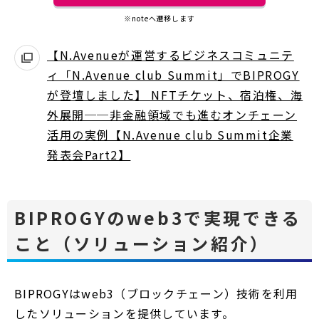
ウ
ウ
で
※noteへ遷移します
ィ
開
ン
く
【N.Avenueが運営するビジネスコミュニテ
ド
ィ「N.Avenue club Summit」でBIPROGY
ウ
が登壇しました】 NFTチケット、宿泊権、海
で
外展開──非金融領域でも進むオンチェーン
別
開
く
活用の実例【N.Avenue club Summit企業
ウ
発表会Part2】
ィ
ン
ド
BIPROGYのweb3で実現できる
ウ
で
こと（ソリューション紹介）
開
く
BIPROGYはweb3（ブロックチェーン）技術を利用
したソリューションを提供しています。