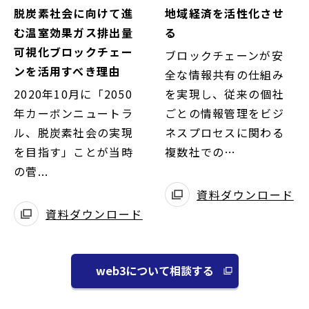
ウ
ウ
脱炭素社会に向けて進
地域経済を活性化させ
で
で
む温室効果ガス排出量
る
開
開
可視化ブロックチェー
ブロックチェーンが安
く
く
ンを活用すべき理由
全な情報共有の仕組み
2020年10月に「2050
を実現し、従来の個社
年カーボンニュートラ
ごとの情報管理をビジ
ル、脱炭素社会の実現
ネスプロセスに関わる
を目指す」ことが当時
複数社での…
の菅...
資料ダウンロード
別
資料ダウンロード
別
ウ
ウ
ィ
ィ
ン
web3について相談する
別
ン
ド
ウ
ド
ウ