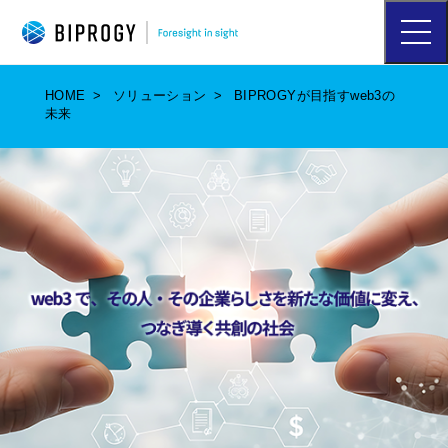
ハ
ン
バ
ー
HOME
ソリューション
BIPROGYが目指すweb3の
ガ
未来
ー
メ
ニ
ュ
ー
を
開
く