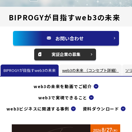
BIPROGYが目指すweb3の未来
お問い合わせ
別
ウ
実証企業の募集
別
ィ
ウ
ン
BIPROGYが目指すweb3の未来
web3の未来 （コンセプト詳細）
ソ
ィ
ド
ン
ウ
web3の未来を動画でご紹介
ド
で
ウ
web3で実現できること
開
で
く
web3ビジネスに関連する事例
資料ダウンロード
開
く