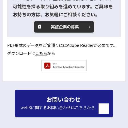
可能性を探る取り組みを進めています。ご興味を
お持ちの方は、お気軽にご相談ください。
実証企業の募集
PDF形式のデータをご覧頂くにはAdobe Readerが必要です。
ダウンロードは
こちら
から
別
ウ
別
ィ
ウ
ン
ィ
ン
ド
ド
お問い合わせ
ウ
ウ
で
で
web3に関するお問い合わせはこちらから
開
く
別
開
ウ
く
ィ