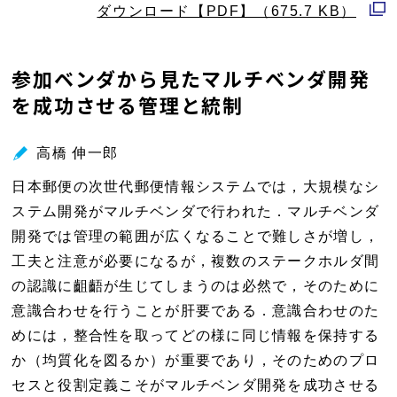
ダウンロード【PDF】（675.7 KB）
別
ウ
参加ベンダから見たマルチベンダ開発
ィ
を成功させる管理と統制
ン
ド
ウ
高橋 伸一郎
で
日本郵便の次世代郵便情報システムでは，大規模なシ
開
ステム開発がマルチベンダで行われた．マルチベンダ
く
開発では管理の範囲が広くなることで難しさが増し，
工夫と注意が必要になるが，複数のステークホルダ間
の認識に齟齬が生じてしまうのは必然で，そのために
意識合わせを行うことが肝要である．意識合わせのた
めには，整合性を取ってどの様に同じ情報を保持する
か（均質化を図るか）が重要であり，そのためのプロ
セスと役割定義こそがマルチベンダ開発を成功させる