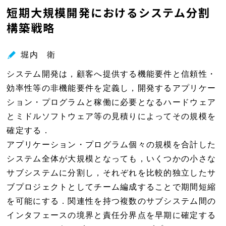
短期大規模開発におけるシステム分割
ィ
構築戦略
ン
ド
ウ
堀内 衛
で
システム開発は，顧客へ提供する機能要件と信頼性・
開
効率性等の非機能要件を定義し，開発するアプリケー
く
ション・プログラムと稼働に必要となるハードウェア
とミドルソフトウェア等の見積りによってその規模を
確定する．
アプリケーション・プログラム個々の規模を合計した
システム全体が大規模となっても，いくつかの小さな
サブシステムに分割し，それぞれを比較的独立したサ
ブプロジェクトとしてチーム編成することで期間短縮
を可能にする．関連性を持つ複数のサブシステム間の
インタフェースの境界と責任分界点を早期に確定する