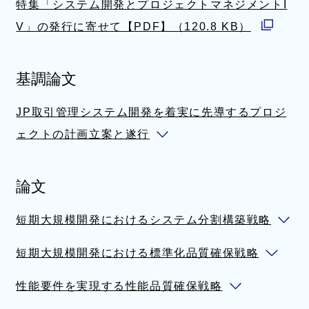
特集「システム開発とプロジェクトマネジメントI
V」の発行に寄せて【PDF】（120.8 KB）
別
ウ
基調論文
ィ
ン
JP取引管理システム開発を着実に先導するプロジ
ド
ェクトの計画立案と遂行
ウ
で
論文
開
く
短期大規模開発におけるシステム分割構築戦略
短期大規模開発における標準化品質確保戦略
性能要件を実現する性能品質確保戦略