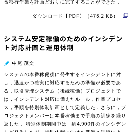
番移行作業を計画どおりに完了することができた．
ダウンロード【PDF】（476.2 KB）
別
ウ
システム安定稼働のためのインシデン
ィ
ト対応計画と運用体制
ン
ド
ウ
中尾 茂文
で
システムの本番稼働後に発生するインシデントに対
開
し，迅速かつ確実に対応するための準備が必要であ
く
る．取引管理システム（後続稼働）プロジェクトで
は，インシデント対応に備えたルール，作業プロセ
ス，手順を特別体制計画として定義した．さらに，プ
ロジェクトメンバーは本番稼働まで手順の訓練を繰り
返した． 特別体制期間中は，約4,900件のインシデン