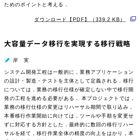
ためのポイントと考える．
ダウンロード【PDF】（339.2 KB）
別
ウ
大容量データ移行を実現する移行戦略
ィ
ン
岸 実
ド
ウ
システム開発工程は一般的に，業務アプリケーション
で
の設計・製造・テストを主体として定義される．移行
開
については，業務の移行仕様が確定しない中で移行開
く
発の工程を進める必要がある． 本プロジェクトでは，
業務の移行仕様の変更はリハーサル期間で取り込み，
本番移行作業開始に向けては，ツールや手順を変更せ
ずに対応する方針とした．最終的に数回の移行リハー
サルを経て，移行作業全体の精度の向上をはかり，本