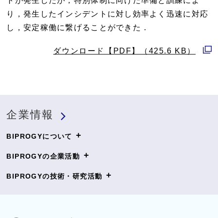
トが発生したが，特別体制に向けた準備と訓練によ
り，発生したインシデントに対し効率よく迅速に対応
し，安定稼働に繋げることができた．
ダウンロード【PDF】（425.6 KB）
別
ウ
ィ
ン
企業情報
ド
ウ
+
BIPROGYについて
で
+
開
BIPROGYの企業活動
く
+
BIPROGYの技術・研究活動