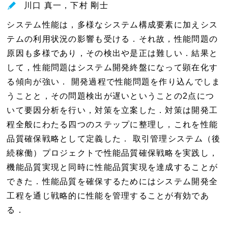
川口 真一，下村 剛士
ド
ウ
システム性能は，多様なシステム構成要素に加えシス
で
テムの利用状況の影響も受ける．それ故，性能問題の
開
原因も多様であり，その検出や是正は難しい．結果と
く
して，性能問題はシステム開発終盤になって顕在化す
る傾向が強い． 開発過程で性能問題を作り込んでしま
うことと，その問題検出が遅いということの2点につ
いて要因分析を行い，対策を立案した．対策は開発工
程全般にわたる四つのステップに整理し，これを性能
品質確保戦略として定義した． 取引管理システム（後
続稼働）プロジェクトで性能品質確保戦略を実践し，
機能品質実現と同時に性能品質実現を達成することが
できた．性能品質を確保するためにはシステム開発全
工程を通じ戦略的に性能を管理することが有効であ
る．