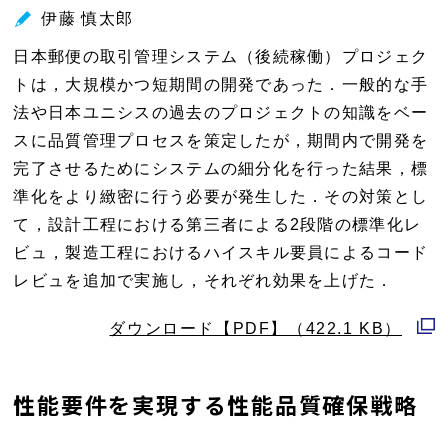
ウ
伊藤 慎太郎
で
日本郵便の取引管理システム（後続稼働）プロジェク
開
トは，大規模かつ短期間の開発であった．一般的な手
く
法や日本ユニシスの過去のプロジェクトの知識をベー
スに品質管理プロセスを策定したが，期間内で開発を
完了させるためにシステムの細分化を行った結果，標
準化をより緻密に行う必要が発生した．その対策とし
て，設計工程における第三者による2段階の標準化レ
ビュ，製造工程におけるハイスキル要員によるコード
レビュを追加で実施し，それぞれ効果を上げた．
ダウンロード【PDF】（422.1 KB）
別
ウ
性能要件を実現する性能品質確保戦略
ィ
ン