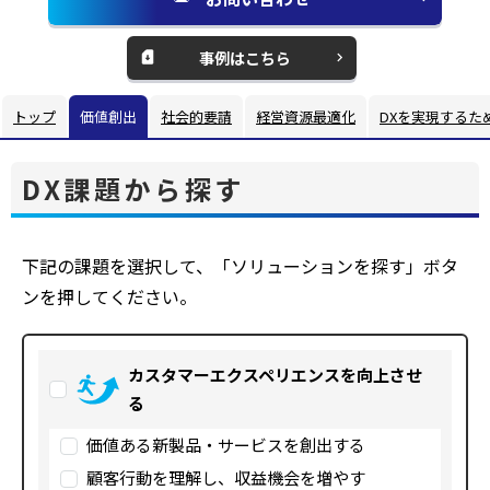
別
ウ
事例はこちら
ィ
ン
トップ
価値創出
社会的要請
経営資源最適化
DXを実現するた
ド
ウ
DX課題から探す
で
開
く
下記の課題を選択して、「ソリューションを探す」ボタ
ンを押してください。
カスタマーエクスペリエンスを向上させ
る
価値ある新製品・サービスを創出する
顧客行動を理解し、収益機会を増やす