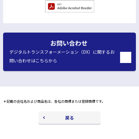
ウ
別
ィ
ウ
ン
ィ
ン
ド
ド
お問い合わせ
ウ
ウ
で
で
デジタルトランスフォーメーション（DX）に関するお
開
く
開
問い合わせはこちらから
別
く
ウ
ィ
ン
ド
ウ
＊記載の会社名および商品名は、各社の商標または登録商標です。
で
開
く
戻る