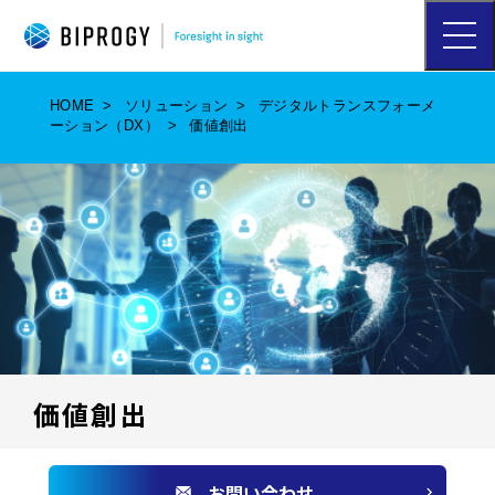
ハ
ン
バ
ー
HOME
ソリューション
デジタルトランスフォーメ
ガ
ーション（DX）
価値創出
ー
メ
ニ
ュ
ー
を
開
く
価値創出
お問い合わせ