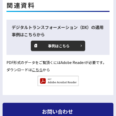
関連資料
デジタルトランスフォーメーション（DX）の適用
事例はこちらから
事例はこちら
PDF形式のデータをご覧頂くにはAdobe Readerが必要です。
ダウンロードは
こちら
から
別
ウ
別
ィ
ウ
ン
ィ
ン
ド
ド
お問い合わせ
ウ
ウ
で