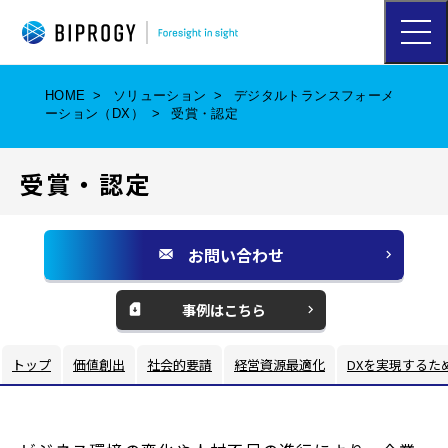
ハ
ン
バ
ー
HOME
ソリューション
デジタルトランスフォーメ
ガ
ーション（DX）
受賞・認定
ー
メ
ニ
受賞・認定
ュ
ー
を
開
お問い合わせ
く
別
ウ
事例はこちら
ィ
ン
トップ
価値創出
社会的要請
経営資源最適化
DXを実現するた
ド
ウ
で