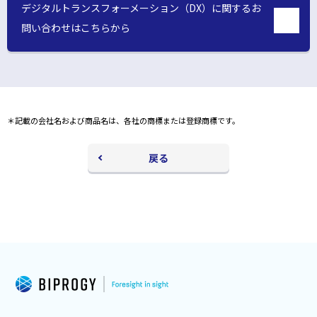
で
デジタルトランスフォーメーション（DX）に関するお
開
く
開
問い合わせはこちらから
別
く
ウ
ィ
ン
ド
ウ
＊記載の会社名および商品名は、各社の商標または登録商標です。
で
開
く
戻る