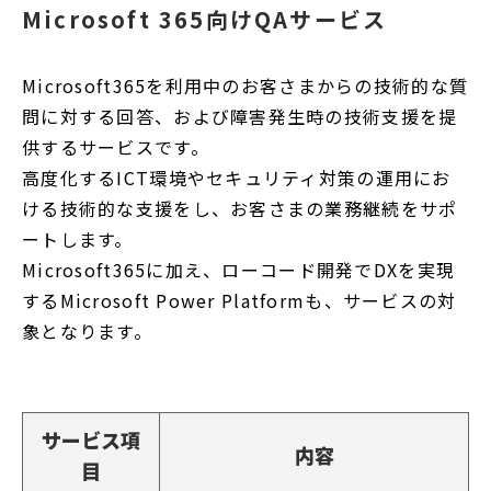
Microsoft 365向けQAサービス
ィ
ン
Microsoft365を利用中のお客さまからの技術的な質
ド
問に対する回答、および障害発生時の技術支援を提
ウ
供するサービスです。
で
高度化するICT環境やセキュリティ対策の運用にお
開
ける技術的な支援をし、お客さまの業務継続をサポ
く
ートします。
Microsoft365に加え、ローコード開発でDXを実現
するMicrosoft Power Platformも、サービスの対
象となります。
サービス項
内容
目