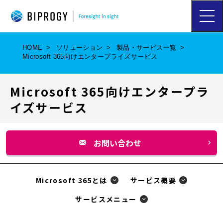
ハ
ン
バ
ー
HOME
ソリューション
製品・サービス一覧
ガ
Microsoft 365向けエンタープライズサービス
ー
メ
ニ
Microsoft 365向けエンタープラ
ュ
ー
イズサービス
を
開
く
お問い合わせ
別
ウ
ィ
Microsoft 365とは
サービス概要
ン
サービスメニュー
ド
ウ