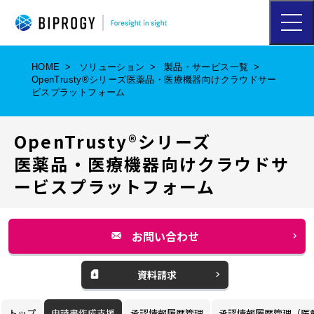
ハ
ン
バ
ー
HOME
ソリューション
製品・サービス一覧
ガ
OpenTrusty®シリーズ医薬品・医療機器向けクラウドサー
ー
ビスプラットフォーム
メ
ニ
ュ
OpenTrusty®シリーズ
ー
を
医薬品・医療機器向けクラウドサ
開
ービスプラットフォーム
く
お問い合わせ
別
ウ
資料請求
別
ィ
ウ
ン
トップ
申請書作成支援
承認情報履歴管理
承認情報履歴管理（医