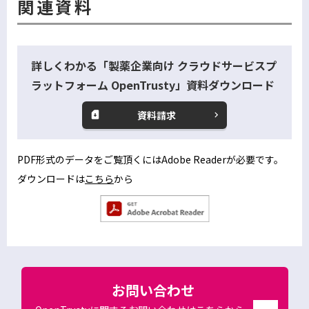
関連資料
詳しくわかる「製薬企業向け クラウドサービスプ
ラットフォーム OpenTrusty」資料ダウンロード
資料請求
別
ウ
ィ
PDF形式のデータをご覧頂くにはAdobe Readerが必要です。
ン
ダウンロードは
こちら
から
別
ド
ウ
ウ
別
で
ィ
ウ
開
ン
ィ
く
ン
ド
ド
お問い合わせ
ウ
ウ
で
で