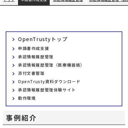
ィ
ド
ン
ウ
ド
で
ウ
開
で
く
開
OpenTrustyトップ
く
申請書作成支援
承認情報履歴管理
承認情報履歴管理（医療機器版）
添付文書管理
OpenTrusty資料ダウンロード
承認情報履歴管理体験サイト
動作環境
事例紹介