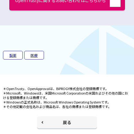
OpenTrustyに関するお問い合わせはこちらから
開
く
別
開
ウ
く
ィ
ン
ド
ウ
で
開
く
製薬
医療
＊OpenTrusty、OpenApprovalは、BIPROGY株式会社の登録商標です。
＊Microsoft、Windowsは、米国Microsoft Corporationの米国およびその他の国にお
ける登録商標または商標です。
＊Windowsの正式名称は、Microsoft Windows Operating Systemです。
＊その他記載の会社名および商品名は、各社の商標または登録商標です。
戻る