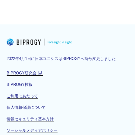
2022年4月1日に日本ユニシスはBIPROGYへ商号変更しました
BIPROGY研究会
別
BIPROGY技報
ウ
ィ
ご利用にあたって
ン
ド
個人情報保護について
ウ
情報セキュリティ基本方針
で
開
ソーシャルメディアポリシー
く