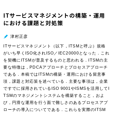
別
ウ
ITサービスマネジメントの構築・運用
ィ
における課題と対処策
ン
ド
ウ
津村正彦
で
ITサービスマネジメント（以下，ITSMと呼ぶ）規格
開
がいち早くISO化されISO／IEC20000となった．これ
く
を契機にITSMが普及するものと思われる．ITSMの主
要な特徴は，PDCAアプローチとプロセスアプローチ
である．本稿ではITSMの構築・運用における留意事
項，課題と対応策を述べている．主要な事項は，企業
ですでに採用されているISO 9001やISMSを活用してI
TSMのマネジメントシステムを構築すること，およ
び，円滑な運用を行う面で難しさのあるプロセスアプ
ローチの導入についてである．これらを実際のITSM