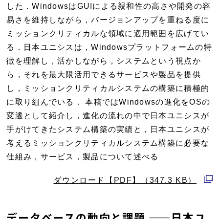
開
した．WindowsはGUIによる親和性の高さや開発の容
く
易さを維持しながら，バージョンアップを重ねる度に
ミッションクリティカルな領域に適用範囲を広げてい
る．日本ユニシスは，Windowsプラットフォームの特
徴を理解し，活かしながら，システムという視点か
ら，それを最大限活用できるサービスや製品を提供
し，ミッションクリティカルシステムの構築に積極的
に取り組んでいる． 本稿ではWindowsの進化をOSの
変遷として紹介し，進化の流れの中で日本ユニシスが
手がけてきたシステム構築の実績と，日本ユニシスが
考えるミッションクリティカルシステム構築に必要な
仕組み，サービス，製品について述べる
ダウンロード【PDF】（347.3 KB）
別
ウ
データベースの動向と課題 ——日本ユ
ィ