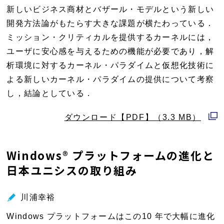
新しいビジネス商材とバザール・モデルという新しい
開発方法論がもたらす大きな課題が横たわっている．
ミッション・クリティカルを提供するカーネルには，
ユーザに安心感を与えるための機能が必要であり，解
析環境に対するカーネル・パラダイムと仮想化技術に
よる新しいカーネル・パラダイムの提供について考察
し，結論としている．
ダウンロード【PDF】（3.3 MB）
別
ウ
Windows® プラットフォームの進化と
ィ
日本ユニシスの取り組み
ン
ド
ウ
川浦幸裕
で
Windows プラットフォームはこの10 年で大幅に進化