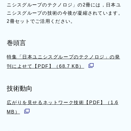
ニシスグループのテクノロジ」の2冊には，日本ユ
ニシスグループの技術の今後が凝縮されています。
2冊セットでご活用ください。
巻頭言
特集「日本ユニシスグループのテクノロジ」の発
刊によせて【PDF】（68.7 KB）
別
ウ
技術動向
ィ
ン
広がりを見せるネットワーク技術【PDF】（1.6
ド
MB）
別
ウ
ウ
で