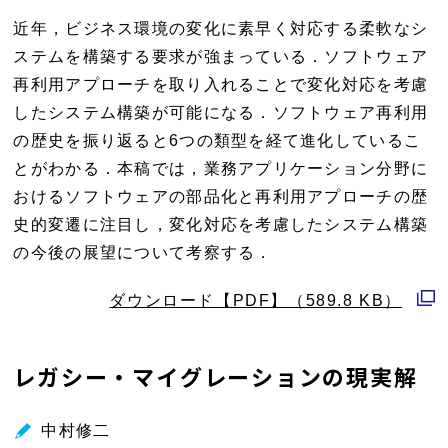
で
近年，ビジネス環境の変化に素早く対応する柔軟なシ
開
ステムを構築する要求が強まっている．ソフトウェア
く
再利用アプローチを取り入れることで変化対応を考慮
したシステム構築が可能になる．ソフトウェア再利用
の歴史を振り返ると6つの類型を経て進化しているこ
とがわかる．本稿では，業務アプリケーション分野に
おけるソフトウェアの部品化と再利用アプローチの歴
史的変遷に注目し，変化対応を考慮したシステム構築
の今後の展望について考察する．
ダウンロード【PDF】（589.8 KB）
別
ウ
レガシー・マイグレーションの現実解
ィ
ン
中村修二
ド