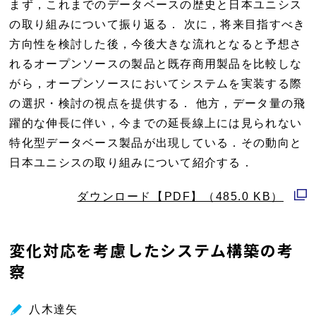
まず，これまでのデータベースの歴史と日本ユニシス
の取り組みについて振り返る． 次に，将来目指すべき
方向性を検討した後，今後大きな流れとなると予想さ
れるオープンソースの製品と既存商用製品を比較しな
がら，オープンソースにおいてシステムを実装する際
の選択・検討の視点を提供する． 他方，データ量の飛
躍的な伸長に伴い，今までの延長線上には見られない
特化型データベース製品が出現している．その動向と
日本ユニシスの取り組みについて紹介する．
ダウンロード【PDF】（485.0 KB）
別
ウ
変化対応を考慮したシステム構築の考
ィ
察
ン
ド
ウ
八木達矢