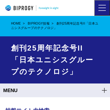
ハ
ン
バ
ー
HOME
BIPROGY技報
創刊25周年記念号II「日本ユ
ガ
ニシスグループのテクノロジ」
ー
メ
ニ
ュ
創刊25周年記念号II
ー
を
「日本ユニシスグルー
開
く
プのテクノロジ」
MENU