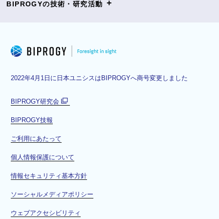
+
BIPROGYの技術・研究活動
2022年4月1日に日本ユニシスはBIPROGYへ商号変更しました
BIPROGY研究会
別
BIPROGY技報
ウ
ィ
ご利用にあたって
ン
ド
個人情報保護について
ウ
情報セキュリティ基本方針
で
開
ソーシャルメディアポリシー
く
ウェブアクセシビリティ