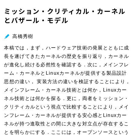
ウ
ミッション・クリティカル・カーネル
ィ
とバザール・モデル
ン
ド
ウ
高橋秀樹
で
本稿では，まず，ハードウェア技術の発展とともに成
開
長を遂げてきたカーネルの歴史を振り返り，カーネル
く
が進化し続ける必然性を確認する．次に，メインフレ
ーム・カーネルとLinuxカーネルが提供する製品設計
思想の違い， 実装方法の違いを検証することにより，
メインフレーム・カーネル技術とは何か，Linuxカー
ネル技術とは何かを探る．更に，両者をミッション・
クリティカルという視点で比較することにより，メイ
ンフレーム・カーネルが提供する安心感とLinuxカー
ネルが持つ進取性との間に大きな対立点が存在するこ
とを明らかにする．ここには，オープンソースという