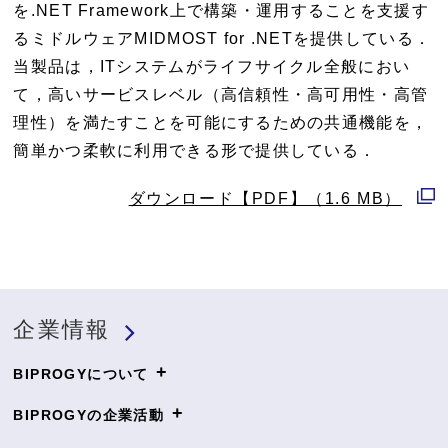
を.NET Framework上で構築・運用することを支援す
るミドルウェアMIDMOST for .NETを提供している．
当製品は，ITシステムがライフサイクル全般におい
て，高いサービスレベル（高信頼性・高可用性・高管
理性）を満たすことを可能にするための共通機能を，
簡単かつ柔軟に利用できる形で提供している．
ダウンロード【PDF】（1.6 MB）
別
ウ
ィ
ン
企業情報
ド
ウ
+
BIPROGYについて
で
+
開
BIPROGYの企業活動
く