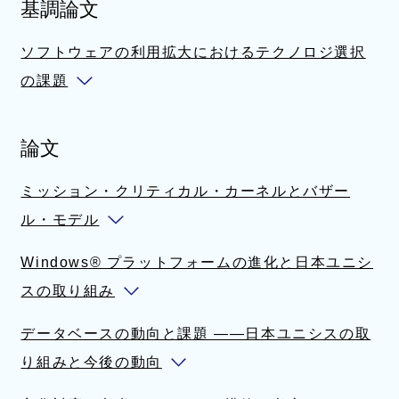
基調論文
ィ
開
ン
く
ソフトウェアの利用拡大におけるテクノロジ選択
ド
の課題
ウ
で
論文
開
く
ミッション・クリティカル・カーネルとバザー
ル・モデル
Windows® プラットフォームの進化と日本ユニシ
スの取り組み
データベースの動向と課題 ——日本ユニシスの取
り組みと今後の動向