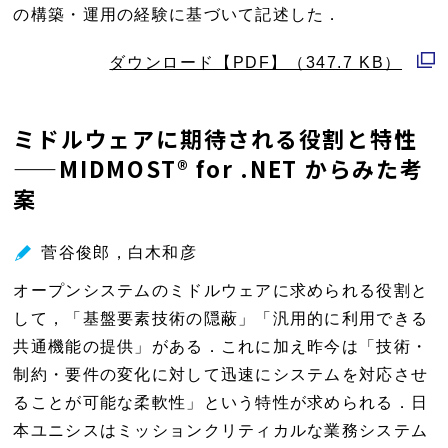
の構築・運用の経験に基づいて記述した．
ダウンロード【PDF】（347.7 KB）
別
ウ
ミドルウェアに期待される役割と特性
ィ
——MIDMOST® for .NET からみた考
ン
案
ド
ウ
で
菅谷俊郎，白木和彦
開
オープンシステムのミドルウェアに求められる役割と
く
して，「基盤要素技術の隠蔽」「汎用的に利用できる
共通機能の提供」がある．これに加え昨今は「技術・
制約・要件の変化に対して迅速にシステムを対応させ
ることが可能な柔軟性」という特性が求められる．日
本ユニシスはミッションクリティカルな業務システム