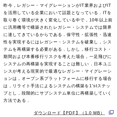
ウ
昨今，レガシー・マイグレーションがIT業界およびIT
で
を活用している企業において話題となっている．ITを
開
取り巻く環境が大きく変化している中で，10年以上前
く
に汎用機等で構築されたレガシー・システムでは限界
に達してきているからである．保守性・拡張性・迅速
性を実現するにはレガシー・システムを破棄し，シス
テムを再構築する必要がある．しかし，移行コスト・
期間および本番移行リスクを考えた場合，一足飛びに
システムの再構築を実現することは難しい．日本ユニ
シスが考える現実的で最適なレガシー・マイグレーシ
ョンは，オープン系プラットフォームに移行する場合
は，リライト手法によるシステムの構築を1’stステッ
プとし，段階的にサブシステム単位に再構築していく
方法である．
ダウンロード【PDF】（1.0 MB）