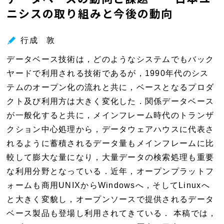
ニシスの取り組みと今後の動向
ン
ド
ウ
行成 敦
で
データベース技術は，どのようなシステムでもバック
開
ヤードで利用される技術であるが，1990年代のシス
く
テムのオープン化の流れと共に，ベースとなるプロダ
クト及び利用方は大きく変化した．関係データベース
が一般化すると共に，メインフレーム時代のトランザ
クション中心処理から，データウェアハウスに代表さ
れるように蓄積されるデータ量もメインフレームに比
較して膨大な量になり，大量データの検索処理も重要
な利用分野となっている．近年，オープンプラットフ
ォームも商用UNIXからWindowsへ，そしてLinuxへ
と大きく変貌し，オープンソースで提供されるデータ
ベース製品も登場し利用されてきている． 本稿では，