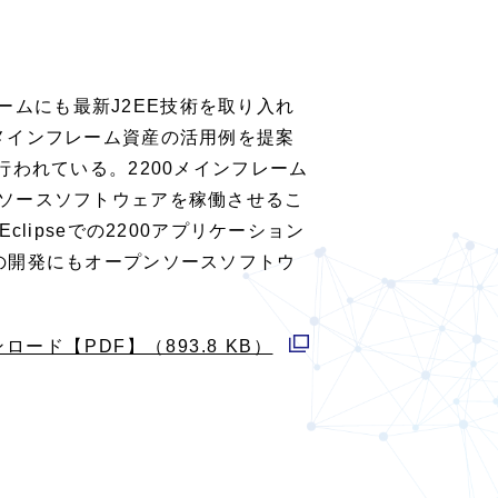
ン
ド
ウ
レームにも最新J2EE技術を取り入れ
で
メインフレーム資産の活用例を提案
開
行われている。2200メインフレーム
く
どのオープンソースソフトウェアを稼働させるこ
lipseでの2200アプリケーション
ラムの開発にもオープンソースソフトウ
ロード【PDF】（893.8 KB）
別
ウ
ィ
ン
ド