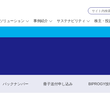
ソリューション
事例紹介
サステナビリティ
株主・投
バックナンバー
冊子送付申し込み
BIPROGY
別
ウ
ィ
ン