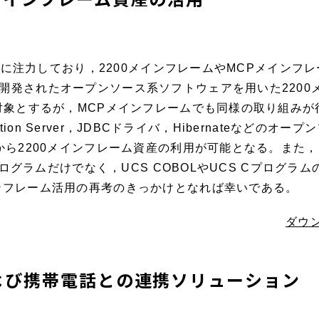
技術に注力しており，2200メインフレームやMCPメインフ
開発されたオープンソース系ソフトウェアを用いた2200
対象とするが，MCPメインフレームでも同様の取り組みが
ication Server，JDBCドライバ，Hibernateな
ら2200メインフレーム資産の利用が可能となる。また，Ec
aプログラムだけでなく，UCS COBOLやUCS Cプログ
ンフレーム活用の再考のきっかけとなれば幸いである。
ダウン
よび携帯電話との連携ソリューション