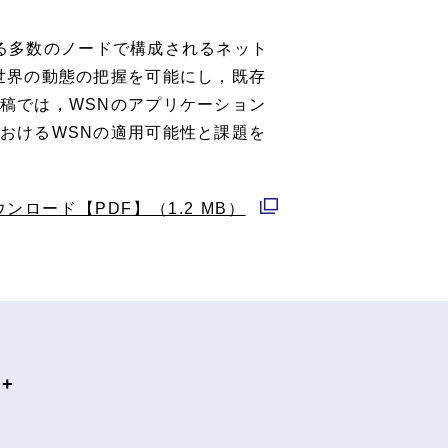
ド
ウ
得できる多数のノードで構成されるネット
で
世界の動態の把握を可能にし，既存
開
稿では，WSNのアプリケーション
く
おけるWSNの適用可能性と課題を
ウンロード【PDF】（1.2 MB）
別
ウ
ィ
ン
ド
ウ
+
で
開