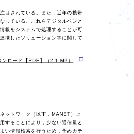
ウ
注目されている。また，近年の携帯
で
なっている。これらデジタルペンと
開
情報をシステムで処理することが可
く
連携したソリューション等に関して
ウンロード【PDF】（2.1 MB）
別
ウ
ィ
ン
ド
ウ
ネットワーク（以下，MANET）上
で
用することにより，少ない通信量と
開
よい情報検索を行うため，予めカテ
く