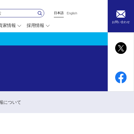
日本語
English
お問い合わせ
資家情報
採用情報
別
ウ
ィ
ン
ド
ウ
で
開
く
技報について