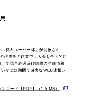
と運用
トマス杯＆ユーバー杯」が開催され
スの作成等の作業で，大会を全面的に
向けて試合経過及び結果の詳細情報
，いかに短期間で確実なWEB速報シ
ウンロード【PDF】（1.5 MB）
別
ウ
ィ