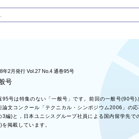
ド
ウ
で
開
く
08年2月発行 Vol.27 No.4 通巻95号
般号
報95号は特集のない「一般号」です。前回の一般号(90号
術論文コンクール「テクニカル・シンポジウム2006」の
の3編)と，日本ユニシスグループ社員による国内留学先で
編)を掲載しています。