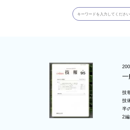
20
一
技
技
半
2