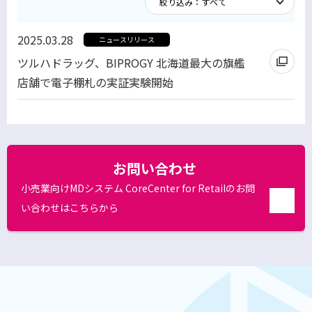
2025.03.28
ニュースリリース
ツルハドラッグ、BIPROGY 北海道最大の旗艦
店舗で電子棚札の実証実験開始
別
ウ
ィ
ン
お問い合わせ
ド
小売業向けMDシステム CoreCenter for Retailのお問
ウ
い合わせはこちらから
で
別
開
ウ
ィ
く
ン
ド
ウ
で
開