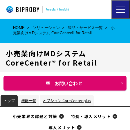
ハ
ン
バ
ー
HOME
ソリューション
製品・サービス一覧
小
ガ
売業向けMDシステム CoreCenter® for Retail
ー
メ
ニ
小売業向けMDシステム
ュ
ー
CoreCenter® for Retail
を
開
く
お問い合わせ
別
ウ
トップ
機能一覧
オプション CoreCenter plus
ィ
ン
小売業界の課題と対策
特長・導入メリット
ド
導入メリット
ウ