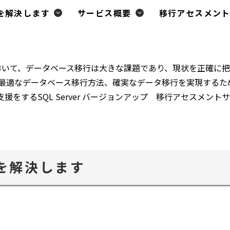
ン
を解決します
サービス概要
移行アセスメン
ド
ウ
で
開
おいて、データベース移行は大きな課題であり、現状を正確に
く
 最適なデータベース移行方法、確実なデータ移行を実現するた
をするSQL Server バージョンアップ 移行アセスメン
を解決します