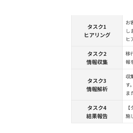
お
タスク1
し
ヒアリング
ヒ
タスク2
移
情報収集
報
収
タスク3
す
情報解析
ま
タスク4
【
結果報告
施