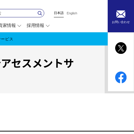
日本語
English
お問い合わせ
資家情報
採用情報
別
ウ
ィ
トサービス
ン
ド
ウ
 移行アセスメントサ
で
開
く