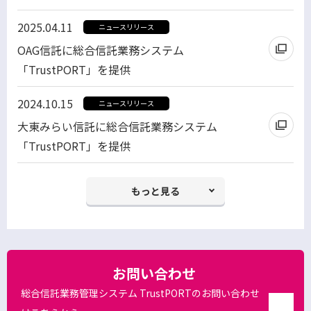
別
ド
2025.04.11
ニュースリリース
ウ
ウ
OAG信託に総合信託業務システム
ィ
で
「TrustPORT」を提供
ン
開
別
ド
く
2024.10.15
ニュースリリース
ウ
ウ
大東みらい信託に総合信託業務システム
ィ
で
「TrustPORT」を提供
ン
開
ド
く
ウ
もっと見る
で
開
く
お問い合わせ
総合信託業務管理システム TrustPORTのお問い合わせ