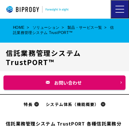
ハ
ン
バ
ー
HOME
ソリューション
製品・サービス一覧
信
ガ
託業務管理システム TrustPORT™
ー
メ
ニ
信託業務管理システム
ュ
ー
TrustPORT™
を
開
く
お問い合わせ
別
ウ
ィ
特長
システム体系（機能概要）
ン
ド
信託業務管理システム TrustPORT 各種信託業務分
ウ