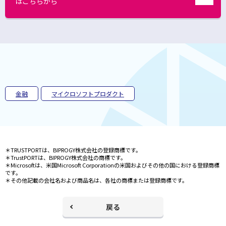
はこちらから
別
ウ
ィ
ン
ド
ウ
で
開
く
金融
マイクロソフトプロダクト
＊TRUSTPORTは、BIPROGY株式会社の登録商標です。
＊TrustPORTは、BIPROGY株式会社の商標です。
＊Microsoftは、米国Microsoft Corporationの米国およびその他の国における登録商標
です。
＊その他記載の会社名および商品名は、各社の商標または登録商標です。
戻る