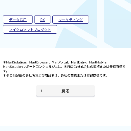
で
開
く
データ活用
DX
マーケティング
マイクロソフトプロダクト
＊MartSolution、MartBrowser、MartPortal、MartEntry、MartMobile、
MartSolutionレポートコンシェルジュは、BIPROGY株式会社の商標または登録商標で
す。
＊その他記載の会社名および商品名は、各社の商標または登録商標です。
戻る