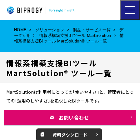
ハ
ン
バ
ー
HOME
ソリューション
製品・サービス一覧
デ
ガ
ータ活用
情報系構築支援BIツール MartSolution
情
ー
報系構築支援BIツール MartSolution® ツール一覧
メ
ニ
ュ
情報系構築支援BIツール
ー
を
MartSolution® ツール一覧
開
く
MartSolutionは利用者にとっての｢使いやすさ｣と、管理者にとっ
ての｢運用のしやすさ｣を追求したBIツールです。
お問い合わせ
別
ウ
資料ダウンロード
別
ィ