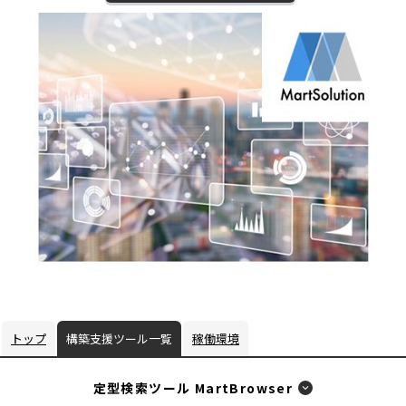
ウ
ン
ィ
ド
ン
ウ
ド
で
ウ
開
で
く
開
く
トップ
構築支援ツール一覧
稼働環境
定型検索ツール MartBrowser