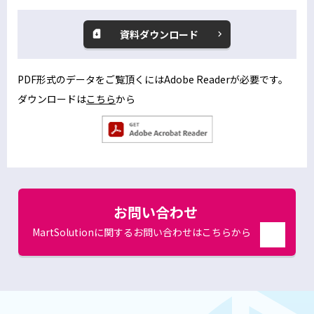
資料ダウンロード
別
ウ
ィ
PDF形式のデータをご覧頂くにはAdobe Readerが必要です。
ン
ダウンロードは
こちら
から
別
ド
ウ
ウ
別
で
ィ
ウ
開
ン
ィ
く
ン
ド
ド
お問い合わせ
ウ
ウ
で
で
MartSolutionに関するお問い合わせはこちらから
開
く
別
開
ウ
く
ィ
ン
ド
ウ