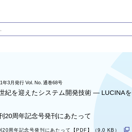
ィ
ン
ド
ウ
で
開
く
01年3月発行 Vol. No. 通巻68号
世紀を迎えたシステム開発技術 — LUCINA
刊20周年記念号発刊にあたって
刊20周年記念号発刊にあたって【PDF】（9.0 KB）