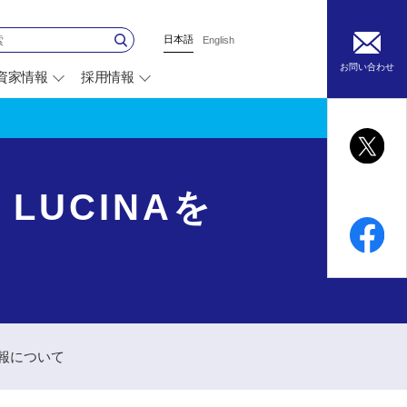
日本語
English
お問い合わせ
資家情報
採用情報
別
ウ
ィ
ン
ド
ウ
で
開
LUCINAを
く
技報について