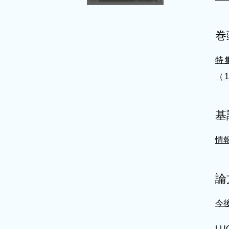
巻
特
（1
基
情
論
今
LUC