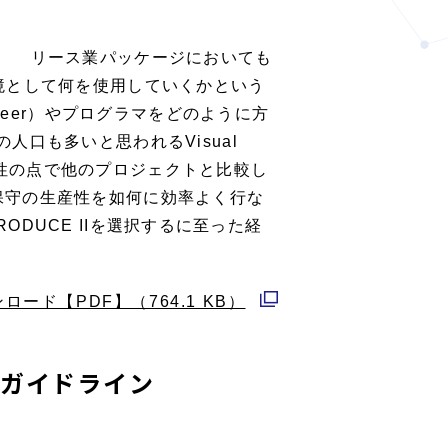
ド
ウ
． リース業パッケージにおいても
で
発環境として何を使用していくかという
開
neer）やプログラマをどのように方
く
口も多いと思われるVisual
生産性の点で他のプロジェクトと比較し
保守の生産性を如何に効率よく行な
RODUCE IIを選択するに至った経
ロード【PDF】（764.1 KB）
別
ウ
計ガイドライン
ィ
ン
ド