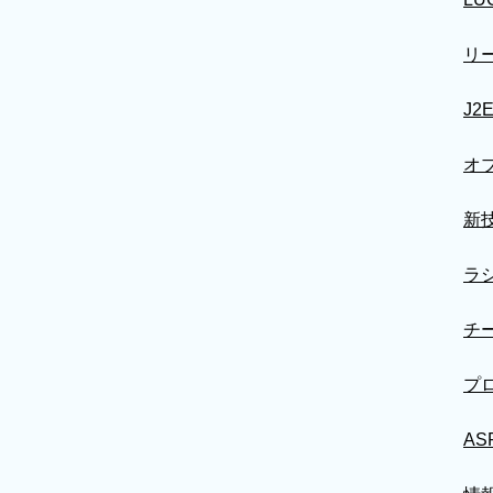
リー
J
オ
新
ラ
チー
プ
AS