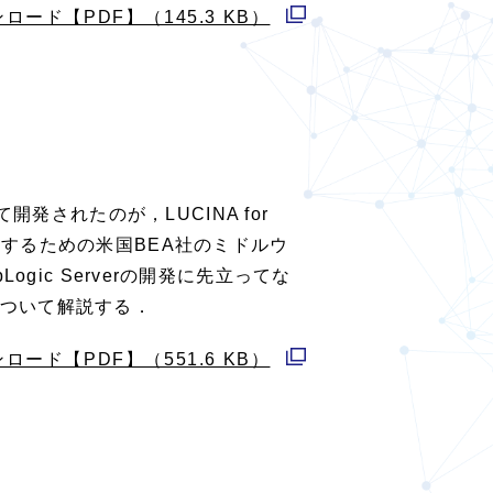
ロード【PDF】（145.3 KB）
別
ウ
ィ
ン
ド
ウ
発されたのが，LUCINA for
で
APを構築するための米国BEA社のミドルウ
開
ogic Serverの開発に先立ってな
く
ついて解説する．
ロード【PDF】（551.6 KB）
別
ウ
ィ
ン