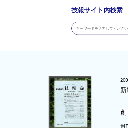
技報サイト内検索
20
新
創
創