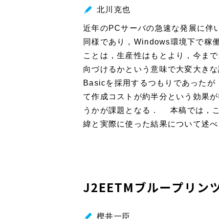
北川克也
近年のPCサーバの急速な発展に伴
同様であり，Windows環境下で稼
ことは，生産性はもとより，今までオフ
向づけるかという意味で大変大きな課
Basicを採用するつもりであったが
て作成コストが約半分という効果が
うかが課題となる． 本稿では，このプロ
緯と実際に使った結果について述べ
J2EETMブループリ
樫井一臣