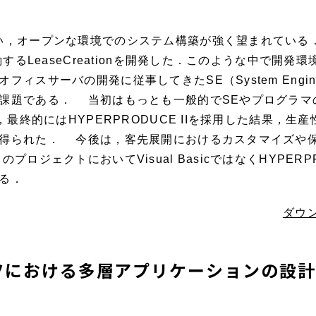
い，オープンな環境でのシステム構築が強く望まれている
働するLeaseCreationを開発した．このような中で開
ィスサーバの開発に従事してきたSE（System Engi
題である． 当初はもっとも一般的でSEやプログラマの人
，最終的にはHYPERPRODUCE IIを採用した結果，
得られた． 今後は，客先展開におけるカスタマイズや
ジェクトにおいてVisual BasicではなくHYPERP
る．
ダウン
ンツにおける多層アプリケーションの設