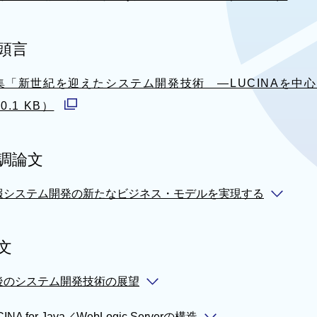
別
ウ
頭言
ィ
ン
集「新世紀を迎えたシステム開発技術 —LUCINAを中
ド
0.1 KB）
別
ウ
ウ
で
調論文
ィ
開
ン
く
報システム開発の新たなビジネス・モデルを実現する
ド
ウ
文
で
開
後のシステム開発技術の展望
く
INA for Java／WebLogic Serverの構造