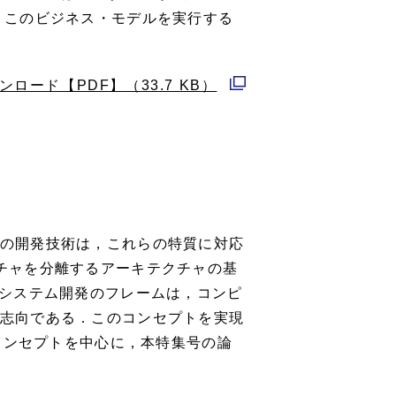
，このビジネス・モデルを実行する
ンロード【PDF】（33.7 KB）
別
ウ
ィ
ン
ド
ウ
の開発技術は，これらの特質に対応
で
チャを分離するアーキテクチャの基
開
のシステム開発のフレームは，コンピ
く
志向である．このコンセプトを実現
コンセプトを中心に，本特集号の論