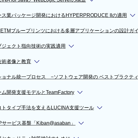
ス業パッケージ開発におけるHYPERPRODUCE IIの適用
2EETMブループリンツにおける多層アプリケーションの設計ガ
ブジェクト指向技術の実践適用
技術者像と教育
ショナル統一プロセス −ソフトウェア開発の ベストプラクテ
ム開発支援モデルとTeamFactory
ロトタイプ手法を支えるLUCINA支援ツール
Pサービス基盤「Kiban@asaban」