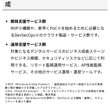
成
ウ
で
開
く
開発支援サービス群
MVP※構築や、素早くPoC※を始めるために必要とな
るDevSecOps※のクラウド製品・サービス群です。
運用支援サービス群
対象となるデジタルサービスのビジネス成長ステージ
やビジネス規模、セキュリティリスクなどに応じて利
用できる、リモート監視運用サービス、AP性能監視
サービス、その他のサービス運用・運営ツールです。
※MVP（Minimum Viable Product）：価値仮説をすばやく検証するための実用
最小限の機能だけを搭載したプロダクトのこと
※PoC（Proof of Concept）：サービスのアイディアやコンセプトの有用性や実現
可能性の実証を目的とした検証。概念実証
※DevSecOps：SecはSecurityの意味で、DevOpsによる開発・運用に、セキュ
リティーを加えた概念