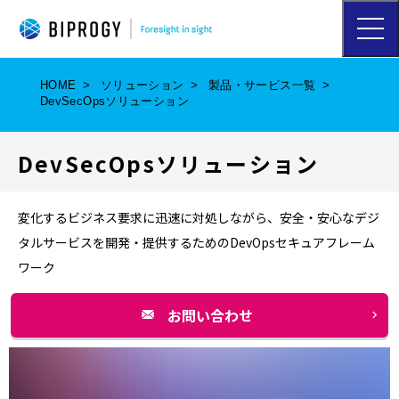
ハ
ン
バ
ー
HOME
ソリューション
製品・サービス一覧
ガ
DevSecOpsソリューション
ー
メ
ニ
DevSecOpsソリューション
ュ
ー
を
開
変化するビジネス要求に迅速に対処しながら、安全・安心なデジ
く
タルサービスを開発・提供するためのDevOpsセキュアフレーム
ワーク
お問い合わせ
別
ウ
ィ