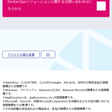
DevSecOpsソリューションに関するお問い合わせはこ
ウ
ちらから
で
別
開
ウ
ィ
く
ン
ド
ウ
で
開
く
アジャイル導入支援
DX
＊AlesInfiny、CLOUDTREK、CLOUDForesight、AXLab は、BIPROGY株式会社の登録
商標または商標です
＊Atlassian、アトラシアン、Atlassian ロゴは、Atlassian Pty Ltd の商標または登録商
標です。
＊AppDynamics は、AppDynamics, Inc.の登録商標です。
＊Microsoft、Azure は、米国 Microsoft Corporation の米国およびその他の国における
登録商標または商 標です。
＊その他記載の会社名および商品名は、各社の商標または登録商標です。