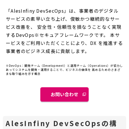
「AlesInfiny DevSecOps」は、事業者のデジタル
サービスの素早い立ち上げ、俊敏かつ継続的なサー
ビス改善を、 安全性・信頼性を損なうことなく実現
するDevOps※セキュアフレームワークです。 本サ
ービスをご利用いただくことにより、DX を推進する
事業者のビジネス成長に貢献します。
※DevOps：開発チーム（Development）と運用チーム（Operations）が協力し
あってシステムを開発・運用することで、ビジネスの価値を 高めるためのさまざ
まな取り組みを示す概念
お問い合わせ
別
ウ
ィ
ン
AlesInfiny DevSecOpsの構
ド