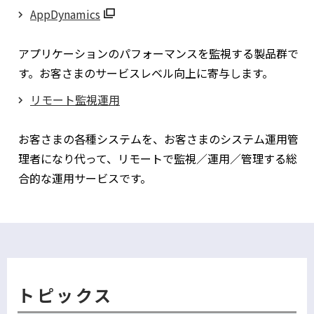
AppDynamics
別
ウ
アプリケーションのパフォーマンスを監視する製品群で
ィ
す。お客さまのサービスレベル向上に寄与します。
ン
リモート監視運用
ド
ウ
お客さまの各種システムを、お客さまのシステム運用管
で
理者になり代って、リモートで監視／運用／管理する総
開
合的な運用サービスです。
く
トピックス