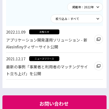
2022.11.09
お知らせ
アプリケーション開発運用ソリューション - 新
AlesInfinyティザーサイト公開
別
2021.12.17
ニュースリリース
ウ
最新の事例「事業者と利用者のマッチングサイ
ィ
ト立ち上げ」を公開
ン
別
ド
ウ
ウ
ィ
で
ン
開
お問い合わせ
ド
く