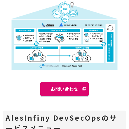
お問い合わせ
別
ウ
ィ
ン
AlesInfiny DevSecOpsのサ
ド
ービスメニュー
ウ