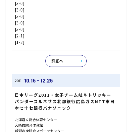
[3-0]
[3-0]
[3-0]
[3-0]
[3-0]
[2-1]
[1-2]
詳細へ
10.15 - 12.25
2011
日本リーグ2011・女子チーム岐阜トリッキー
パンダースルネサス北都銀行広島ガスNTT東日
本七十七銀行パナソニック
北海道立総合体育センター
宮崎市総合体育館
新潟市東総合スポーツセンター