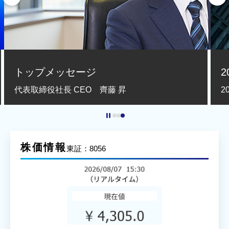
トップメッセージ
代表取締役社長 CEO 齊藤 昇
2
再生ボタン
株価情報
東証：8056