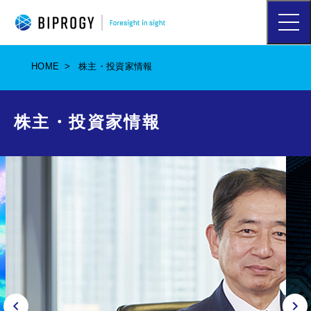
ハ
ン
バ
ー
HOME
株主・投資家情報
ガ
ー
メ
ニ
株主・投資家情報
ュ
ー
を
開
く