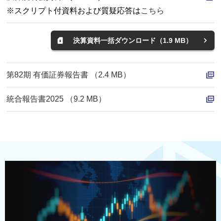
P
F
※スクリプト付資料および質疑応答は
こちら
D
F
決算資料一括ダウンロード（1.9 MB）
Z
I
P
第82期 有価証券報告書 （2.4 MB）
P
D
統合報告書2025 （9.2 MB）
P
F
D
F