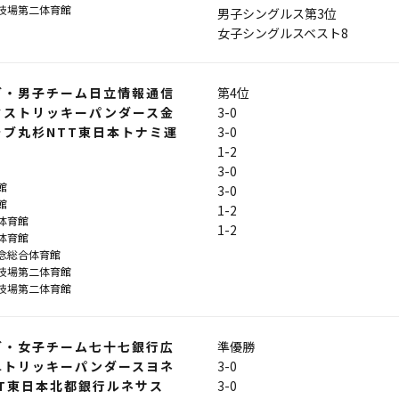
技場第二体育館
男子シングルス第3位
女子シングルスベスト8
グ・男子チーム日立情報通信
第4位
クストリッキーパンダース金
3-0
ラブ丸杉NTT東日本トナミ運
3-0
1-2
3-0
館
3-0
館
1-2
体育館
1-2
体育館
念総合体育館
技場第二体育館
技場第二体育館
グ・女子チーム七十七銀行広
準優勝
阜トリッキーパンダースヨネ
3-0
TT東日本北都銀行ルネサス
3-0