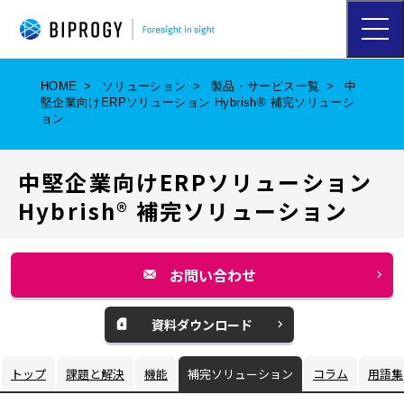
ハ
ン
バ
ー
HOME
ソリューション
製品・サービス一覧
中
ガ
堅企業向けERPソリューション Hybrish® 補完ソリューシ
ー
ョン
メ
ニ
ュ
中堅企業向けERPソリューション
ー
を
Hybrish® 補完ソリューション
開
く
お問い合わせ
別
ウ
資料ダウンロード
別
ィ
ウ
ン
トップ
課題と解決
機能
補完ソリューション
コラム
用語集
ィ
ド
ン