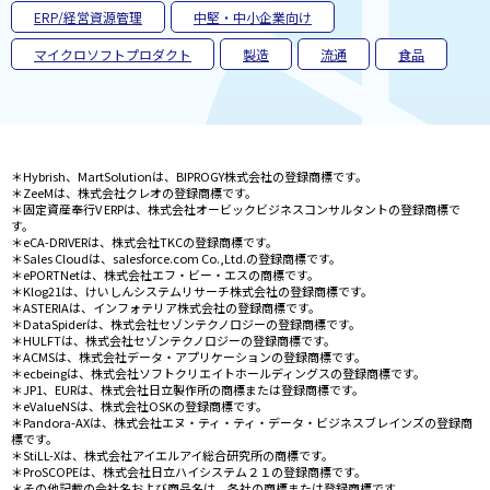
ERP/経営資源管理
中堅・中小企業向け
マイクロソフトプロダクト
製造
流通
食品
＊Hybrish、MartSolutionは、BIPROGY株式会社の登録商標です。
＊ZeeMは、株式会社クレオの登録商標です。
＊固定資産奉行V ERPは、株式会社オービックビジネスコンサルタントの登録商標で
す。
＊eCA-DRIVERは、株式会社TKCの登録商標です。
＊Sales Cloudは、salesforce.com Co.,Ltd.の登録商標です。
＊ePORTNetは、株式会社エフ・ビー・エスの商標です。
＊Klog21は、けいしんシステムリサーチ株式会社の登録商標です。
＊ASTERIAは、インフォテリア株式会社の登録商標です。
＊DataSpiderは、株式会社セゾンテクノロジーの登録商標です。
＊HULFTは、株式会社セゾンテクノロジーの登録商標です。
＊ACMSは、株式会社データ・アプリケーションの登録商標です。
＊ecbeingは、株式会社ソフトクリエイトホールディングスの登録商標です。
＊JP1、EURは、株式会社日立製作所の商標または登録商標です。
＊eValueNSは、株式会社OSKの登録商標です。
＊Pandora-AXは、株式会社エヌ・ティ・ティ・データ・ビジネスブレインズの登録商
標です。
＊StiLL-Xは、株式会社アイエルアイ総合研究所の商標です。
＊ProSCOPEは、株式会社日立ハイシステム２１の登録商標です。
＊その他記載の会社名および商品名は、各社の商標または登録商標です。