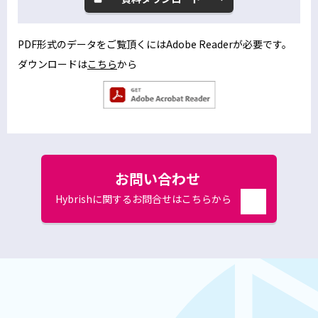
別
ウ
ィ
PDF形式のデータをご覧頂くにはAdobe Readerが必要です。
ン
ダウンロードは
こちら
から
別
ド
ウ
ウ
別
で
ィ
ウ
開
ン
ィ
く
ン
ド
ド
お問い合わせ
ウ
ウ
で
で
Hybrishに関するお問合せはこちらから
開
く
別
開
ウ
く
ィ
ン
ド
ウ
で
開
く